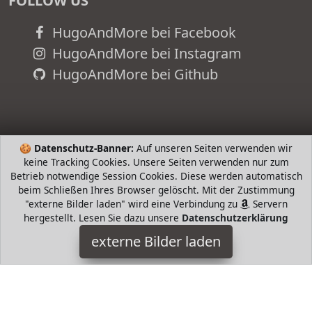
FOLLOW US
HugoAndMore bei Facebook
HugoAndMore bei Instagram
HugoAndMore bei Github
🍪
Datenschutz-Banner:
Auf unseren Seiten verwenden wir
keine Tracking Cookies. Unsere Seiten verwenden nur zum
Betrieb notwendige Session Cookies. Diese werden automatisch
beim Schließen Ihres Browser gelöscht. Mit der Zustimmung
"externe Bilder laden" wird eine Verbindung zu
Servern
hergestellt. Lesen Sie dazu unsere
Datenschutzerklärung
TippTexx 24
externe Bilder laden
Textilien t Alpakawolle Wadenwärmer Dicke griffige Qualität
Mit viel Wolle Alpaka flauschig Kuschelig warm Für kalte
Herbst und Wintertage Schutz vo TippTexx 24