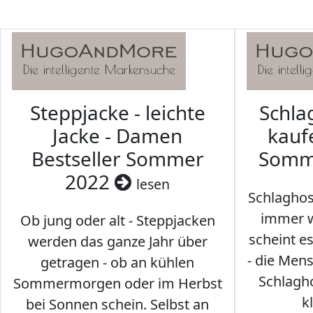
Steppjacke - leichte
Schl
Jacke - Damen
kaufe
Bestseller Sommer
Somm
2022
lesen
Schlaghos
immer w
Ob jung oder alt - Steppjacken
scheint e
werden das ganze Jahr über
- die Men
getragen - ob an kühlen
Schlagh
Sommermorgen oder im Herbst
k
bei Sonnen schein. Selbst an