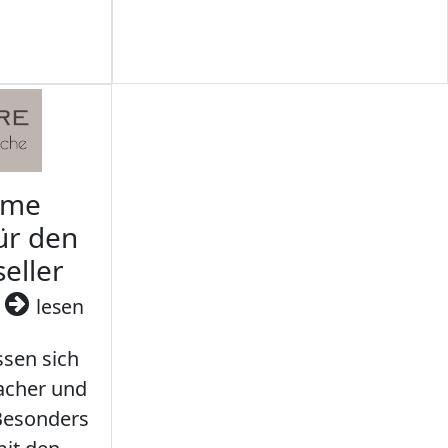
rme
ür den
seller
3
lesen
sen sich
facher und
 Besonders