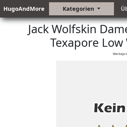
HugoAndMore
Kategorien
Ü
Jack Wolfskin Dam
Texapore Low 
Werbeprä