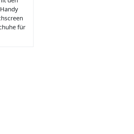
it den
 Handy
chscreen
chuhe für