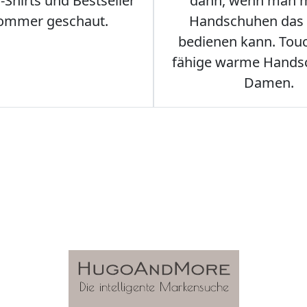
Shirts und Bestseller
dann, wenn man m
ommer geschaut.
Handschuhen das
bedienen kann. Tou
fähige warme Hands
Damen.