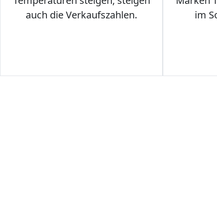
Temperaturen steigen, steigen
Marken T-
auch die Verkaufszahlen.
im S