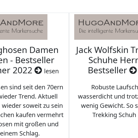
aghosen Damen
Jack Wolfskin T
n - Bestseller
Schuhe Herr
er 2022
Bestseller
lesen
en sind seit den 70ern
Robuste Laufsch
ieder Trend. Aktuell
wasserdicht und tro
s wieder soweit zu sein
wenig Gewicht. So so
schen kaufen vermehrt
Trekking Schuh 
osen mit großen und
leinem Schlag.