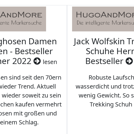
aghosen Damen
Jack Wolfskin T
n - Bestseller
Schuhe Herr
er 2022
Bestseller
lesen
en sind seit den 70ern
Robuste Laufsch
ieder Trend. Aktuell
wasserdicht und tro
s wieder soweit zu sein
wenig Gewicht. So so
schen kaufen vermehrt
Trekking Schuh 
osen mit großen und
leinem Schlag.