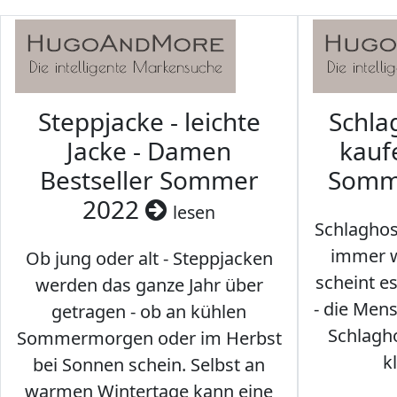
Steppjacke - leichte
Schl
Jacke - Damen
kaufe
Bestseller Sommer
Somm
2022
lesen
Schlaghos
immer w
Ob jung oder alt - Steppjacken
scheint e
werden das ganze Jahr über
- die Men
getragen - ob an kühlen
Schlagh
Sommermorgen oder im Herbst
k
bei Sonnen schein. Selbst an
warmen Wintertage kann eine