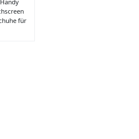
 Handy
chscreen
chuhe für