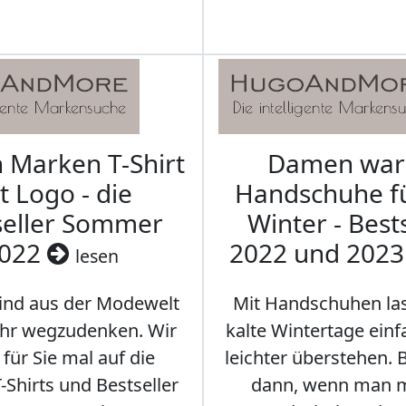
Marken T-Shirt
Damen wa
t Logo - die
Handschuhe f
seller Sommer
Winter - Best
022
2022 und 202
lesen
sind aus der Modewelt
Mit Handschuhen las
hr wegzudenken. Wir
kalte Wintertage ein
für Sie mal auf die
leichter überstehen.
Shirts und Bestseller
dann, wenn man m