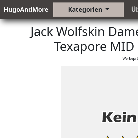
HugoAndMore
Kategorien
Ü
Jack Wolfskin Dam
Texapore MID 
Werbeprä