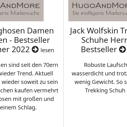
aghosen Damen
Jack Wolfskin T
n - Bestseller
Schuhe Herr
er 2022
Bestseller
lesen
en sind seit den 70ern
Robuste Laufsch
ieder Trend. Aktuell
wasserdicht und tro
s wieder soweit zu sein
wenig Gewicht. So so
schen kaufen vermehrt
Trekking Schuh 
osen mit großen und
leinem Schlag.