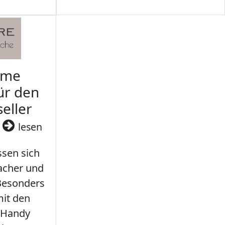
rme
ür den
seller
3
lesen
sen sich
facher und
 Besonders
it den
 Handy