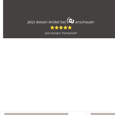
Jetzt diesen Artikel bei
anschauen
⭐⭐⭐⭐⭐
Jetzt klicken!- Partnerlink*