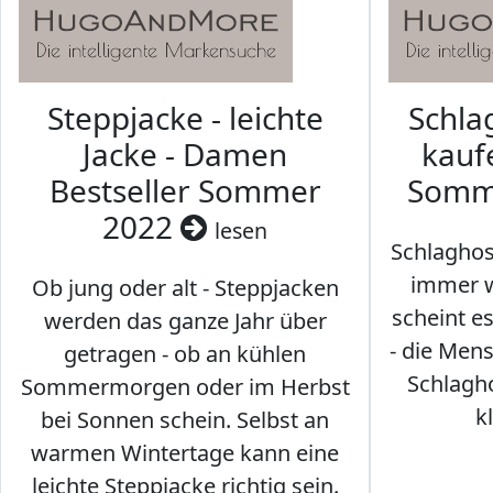
Steppjacke - leichte
Schl
Jacke - Damen
kaufe
Bestseller Sommer
Somm
2022
lesen
Schlaghos
immer w
Ob jung oder alt - Steppjacken
scheint e
werden das ganze Jahr über
- die Men
getragen - ob an kühlen
Schlagh
Sommermorgen oder im Herbst
k
bei Sonnen schein. Selbst an
warmen Wintertage kann eine
leichte Steppjacke richtig sein.