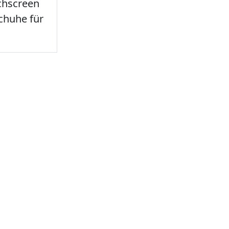
chscreen
chuhe für