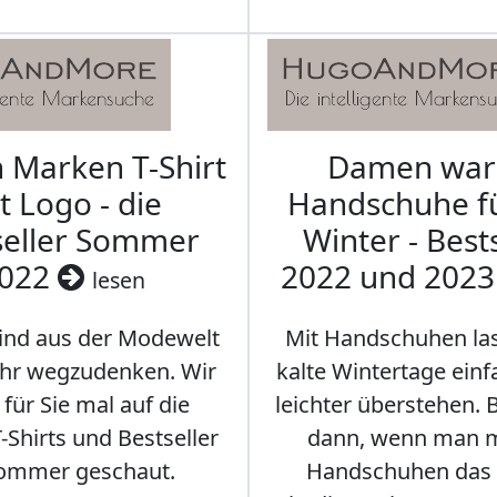
Marken T-Shirt
Damen wa
t Logo - die
Handschuhe f
seller Sommer
Winter - Best
022
2022 und 202
lesen
sind aus der Modewelt
Mit Handschuhen las
hr wegzudenken. Wir
kalte Wintertage ein
für Sie mal auf die
leichter überstehen.
Shirts und Bestseller
dann, wenn man m
ommer geschaut.
Handschuhen das