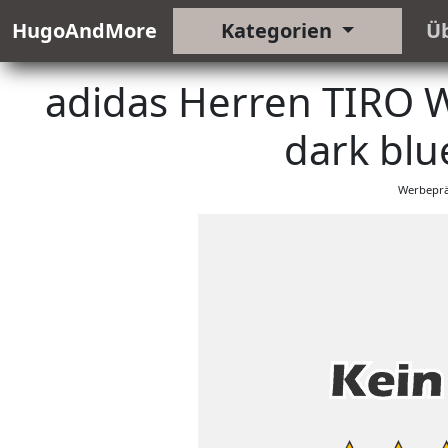
HugoAndMore
Kategorien
Ü
adidas Herren TIRO 
dark blu
Werbeprä