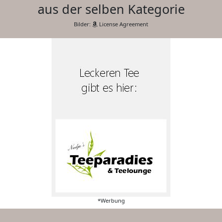
aus der selben Kategorie
Bilder:
License Agreement
*Werbung