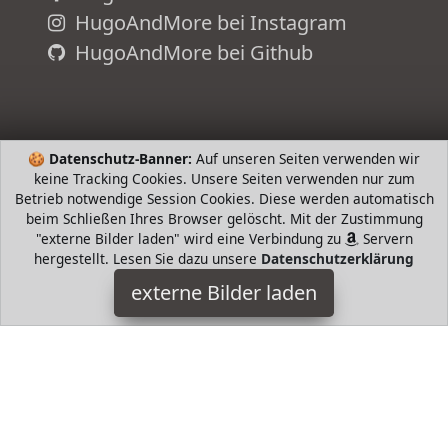
HugoAndMore bei Instagram
HugoAndMore bei Github
🍪
Datenschutz-Banner:
Auf unseren Seiten verwenden wir
keine Tracking Cookies. Unsere Seiten verwenden nur zum
Betrieb notwendige Session Cookies. Diese werden automatisch
beim Schließen Ihres Browser gelöscht. Mit der Zustimmung
"externe Bilder laden" wird eine Verbindung zu
Servern
hergestellt. Lesen Sie dazu unsere
Datenschutzerklärung
Jack Wolfskin
externe Bilder laden
Ausrüstung cksack Egal ob alltäglich für Büro und Universität
oder für Ausflüge und Trips mit dem Rucksack ist das
Wichtigste immer bequem dabei Elega Jack Wolfskin
HugoAndMore ist Teilnehmer am Partnerprogramm der
EU
S.à r.l. Dieses Partnerprogramm wurde von
ins Leben
gerufen, um Links auf externe
Internetseiten platzieren zu