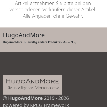
HugoAndMore
HugoAndMore
zufällig andere Produkte
> Mode Blog
HugoAndMore
2019 - 2026
powered by KPCG Framework