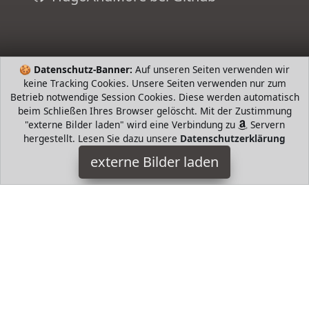
🍪
Datenschutz-Banner:
Auf unseren Seiten verwenden wir
keine Tracking Cookies. Unsere Seiten verwenden nur zum
Betrieb notwendige Session Cookies. Diese werden automatisch
beim Schließen Ihres Browser gelöscht. Mit der Zustimmung
"externe Bilder laden" wird eine Verbindung zu
Servern
hergestellt. Lesen Sie dazu unsere
Datenschutzerklärung
FHQHTH
externe Bilder laden
Textilien terial Hochwertiger Kunstfell Stoff Material Polyester
Spandex Super warmes Fell Kopfband Weich wie Kaschmir
und warm wie Fleece Di FHQHTH
HugoAndMore ist Teilnehmer am Partnerprogramm der
EU
S.à r.l. Dieses Partnerprogramm wurde von
ins Leben
gerufen, um Links auf externe
Internetseiten platzieren zu
können. Die Bertreiber von HugoAndMore verdienen mit
Kostenerstattungen durch
mit. Der Inhalt der Produktseiten