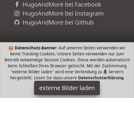
HugoAndMore bei Facebook
HugoAndMore bei Instagram
HugoAndMore bei Github
🍪
Datenschutz-Banner:
Auf unseren Seiten verwenden wir
keine Tracking Cookies. Unsere Seiten verwenden nur zum
Betrieb notwendige Session Cookies. Diese werden automatisch
beim Schließen Ihres Browser gelöscht. Mit der Zustimmung
"externe Bilder laden" wird eine Verbindung zu
Servern
hergestellt. Lesen Sie dazu unsere
Datenschutzerklärung
externe Bilder laden
HOMEYEE
Textilien HOMEYEE Damen Vintage Rundhalsausschnitt
ärmellosen Blumen Besti HOMEYEE
HugoAndMore ist Teilnehmer am Partnerprogramm der
EU
S.à r.l. Dieses Partnerprogramm wurde von
ins Leben
gerufen, um Links auf externe
Internetseiten platzieren zu