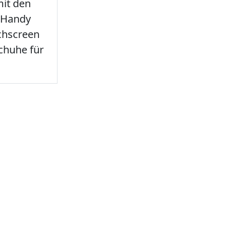
it den
 Handy
chscreen
chuhe für