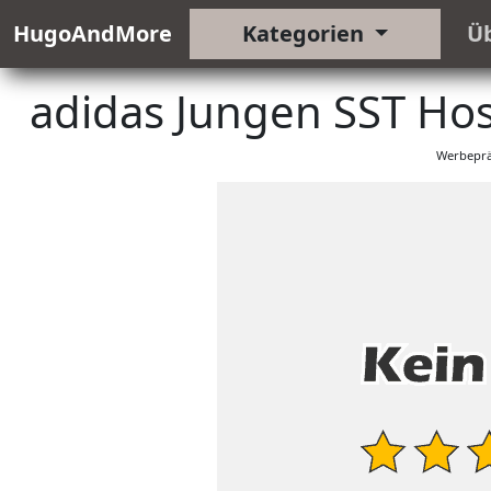
HugoAndMore
Kategorien
Ü
adidas Jungen SST Hos
Werbeprä