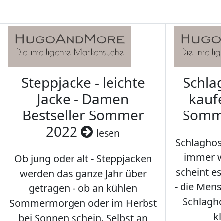
Steppjacke - leichte
Schl
Jacke - Damen
kaufe
Bestseller Sommer
Somm
2022
lesen
Schlaghos
immer w
Ob jung oder alt - Steppjacken
scheint e
werden das ganze Jahr über
- die Men
getragen - ob an kühlen
Schlagh
Sommermorgen oder im Herbst
k
bei Sonnen schein. Selbst an