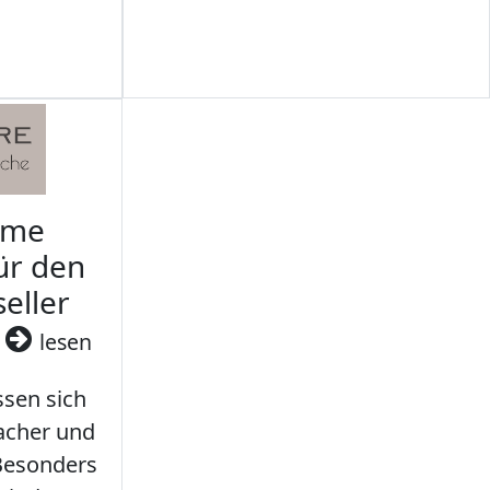
rme
ür den
seller
3
lesen
sen sich
facher und
 Besonders