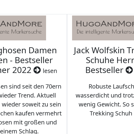
aghosen Damen
Jack Wolfskin T
n - Bestseller
Schuhe Herr
er 2022
Bestseller
lesen
en sind seit den 70ern
Robuste Laufsch
ieder Trend. Aktuell
wasserdicht und tro
s wieder soweit zu sein
wenig Gewicht. So so
schen kaufen vermehrt
Trekking Schuh 
osen mit großen und
leinem Schlag.