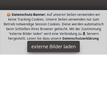
🍪
Datenschutz-Banner:
Auf unseren Seiten verwenden wir
keine Tracking Cookies. Unsere Seiten verwenden nur zum
Betrieb notwendige Session Cookies. Diese werden automatisch
beim Schließen Ihres Browser gelöscht. Mit der Zustimmung
"externe Bilder laden" wird eine Verbindung zu
Servern
hergestellt. Lesen Sie dazu unsere
Datenschutzerklärung
adidas
externe Bilder laden
Sports Apparel ert Schweiß um Sie in jedem Zustand trocken
zu halten FreeLift Muster für eine unterstützende konturierte
Passform volle Bewegungsfreiheit und o adidas
HugoAndMore ist Teilnehmer am Partnerprogramm der
EU
S.à r.l. Dieses Partnerprogramm wurde von
ins Leben
gerufen, um Links auf externe
Internetseiten platzieren zu
können. Die Bertreiber von HugoAndMore verdienen mit
Kostenerstattungen durch
mit. Der Inhalt der Produktseiten
auf HugoAndMore kommt von
Service LLC. Der Inhalt wird
wie von
übertragen und ohne Veränderung