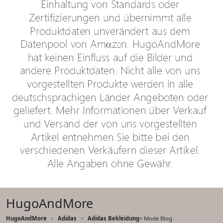
HugoAndMore
HugoAndMore
Adidas
Adidas Bekleidung
> Mode Blog