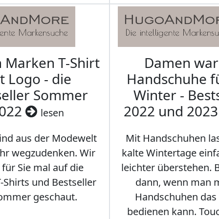
Marken T-Shirt
Damen wa
t Logo - die
Handschuhe f
seller Sommer
Winter - Best
022
2022 und 202
lesen
sind aus der Modewelt
Mit Handschuhen las
hr wegzudenken. Wir
kalte Wintertage ein
für Sie mal auf die
leichter überstehen.
Shirts und Bestseller
dann, wenn man m
ommer geschaut.
Handschuhen das
bedienen kann. Tou