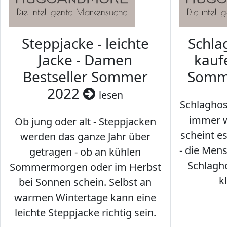
Steppjacke - leichte
Schl
Jacke - Damen
kaufe
Bestseller Sommer
Somm
2022
lesen
Schlaghos
immer w
Ob jung oder alt - Steppjacken
scheint e
werden das ganze Jahr über
- die Men
getragen - ob an kühlen
Schlagh
Sommermorgen oder im Herbst
k
bei Sonnen schein. Selbst an
warmen Wintertage kann eine
leichte Steppjacke richtig sein.