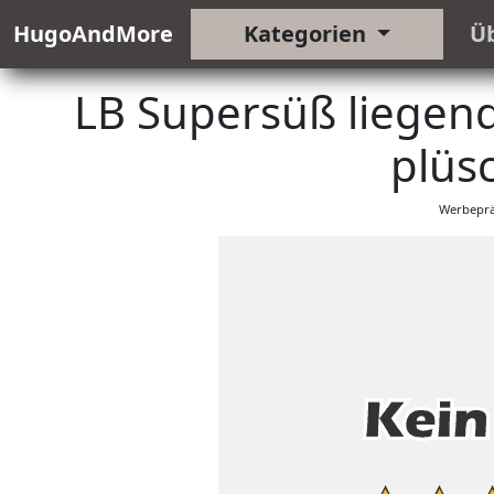
HugoAndMore
Kategorien
Ü
LB Supersüß liegend
plüs
Werbeprä