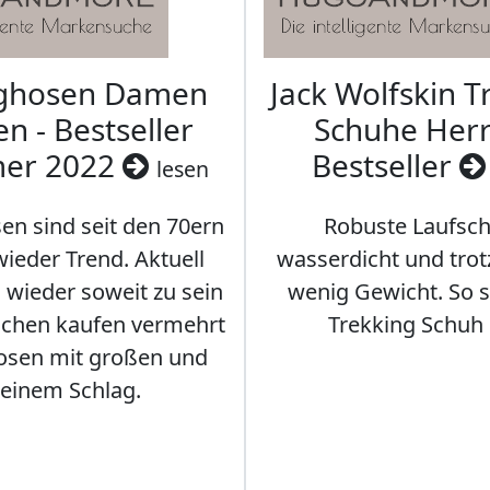
aghosen Damen
Jack Wolfskin T
n - Bestseller
Schuhe Herr
er 2022
Bestseller
lesen
en sind seit den 70ern
Robuste Laufsch
ieder Trend. Aktuell
wasserdicht und tro
s wieder soweit zu sein
wenig Gewicht. So so
schen kaufen vermehrt
Trekking Schuh 
osen mit großen und
leinem Schlag.