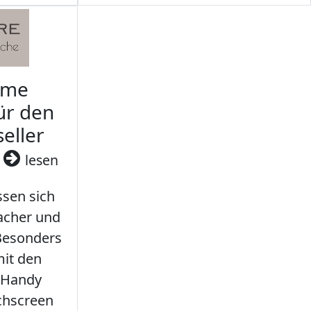
rme
ür den
seller
3
lesen
sen sich
facher und
 Besonders
it den
 Handy
chscreen