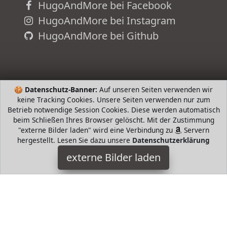
HugoAndMore bei Facebook
HugoAndMore bei Instagram
HugoAndMore bei Github
🍪
Datenschutz-Banner:
Auf unseren Seiten verwenden wir
keine Tracking Cookies. Unsere Seiten verwenden nur zum
Betrieb notwendige Session Cookies. Diese werden automatisch
beim Schließen Ihres Browser gelöscht. Mit der Zustimmung
"externe Bilder laden" wird eine Verbindung zu
Servern
hergestellt. Lesen Sie dazu unsere
Datenschutzerklärung
Sterntaler
externe Bilder laden
Spielzeug t niedlichem Esel Motiv und integrierter Rassel für
Babys Ideal für Zuhause und unterwegs Alltäglicher Begleiter
zum Schmusen Spielen oder Kusche Sterntaler
HugoAndMore ist Teilnehmer am Partnerprogramm der
EU
S.à r.l. Dieses Partnerprogramm wurde von
ins Leben