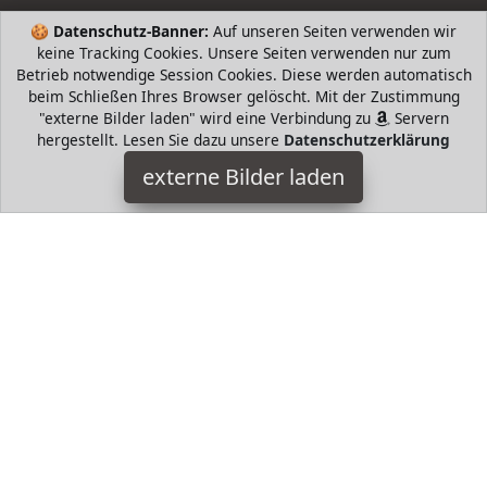
🍪
Datenschutz-Banner:
Auf unseren Seiten verwenden wir
keine Tracking Cookies. Unsere Seiten verwenden nur zum
Betrieb notwendige Session Cookies. Diese werden automatisch
beim Schließen Ihres Browser gelöscht. Mit der Zustimmung
"externe Bilder laden" wird eine Verbindung zu
Servern
hergestellt. Lesen Sie dazu unsere
Datenschutzerklärung
Hummelt
externe Bilder laden
eil aus Deutschland Markenartikel von Hummelt er Set jedes
Seil ist m lang und mm dick insgesamt m Die Seile sind leicht
und weich ge Hummelt
HugoAndMore ist Teilnehmer am Partnerprogramm der
EU
S.à r.l. Dieses Partnerprogramm wurde von
ins Leben
gerufen, um Links auf externe
Internetseiten platzieren zu
können. Die Bertreiber von HugoAndMore verdienen mit
Kostenerstattungen durch
mit. Der Inhalt der Produktseiten
auf HugoAndMore kommt von
Service LLC. Der Inhalt wird
wie von
übertragen und ohne Veränderung
wiedergegeben. Der Inhalt kann sich jederzeit ändern.