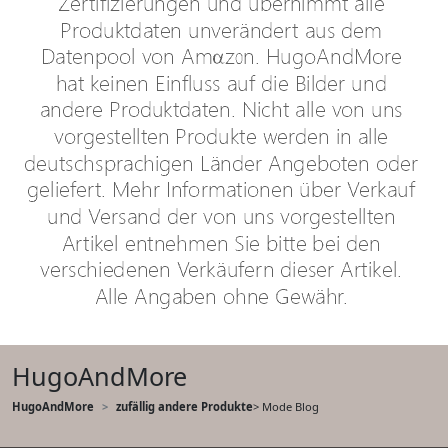
HugoAndMore
HugoAndMore
zufällig andere Produkte
> Mode Blog