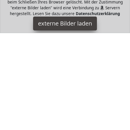
beim Schließen Ihres Browser gelöscht. Mit der Zustimmung
"externe Bilder laden" wird eine Verbindung zu
Servern
hergestellt. Lesen Sie dazu unsere
Datenschutzerklärung
RSonic
externe Bilder laden
Misc. Höhe cm Leistung bis zu kW je nach Leistung des
Kochers Material Chrom Edelstahl Mit Griff zum Entfernen des
Aufsatzes RSonic
HugoAndMore ist Teilnehmer am Partnerprogramm der
EU
S.à r.l. Dieses Partnerprogramm wurde von
ins Leben
gerufen, um Links auf externe
Internetseiten platzieren zu
können. Die Bertreiber von HugoAndMore verdienen mit
Kostenerstattungen durch
mit. Der Inhalt der Produktseiten
auf HugoAndMore kommt von
Service LLC. Der Inhalt wird
wie von
übertragen und ohne Veränderung
wiedergegeben. Der Inhalt kann sich jederzeit ändern.