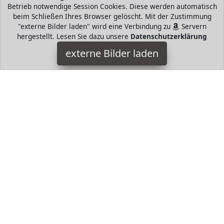
Betrieb notwendige Session Cookies. Diese werden automatisch
beim Schließen Ihres Browser gelöscht. Mit der Zustimmung
"externe Bilder laden" wird eine Verbindung zu
Servern
hergestellt. Lesen Sie dazu unsere
Datenschutzerklärung
adidas
externe Bilder laden
Ausrüstung r weichen Griff und hohe Haltbarkeit Butylblase
für beste Luftrückhaltung Wappen der Uefa Champions
League und adidas Badge of Sport auf dem Cover adidas
HugoAndMore ist Teilnehmer am Partnerprogramm der
EU
S.à r.l. Dieses Partnerprogramm wurde von
ins Leben
gerufen, um Links auf externe
Internetseiten platzieren zu
können. Die Bertreiber von HugoAndMore verdienen mit
Kostenerstattungen durch
mit. Der Inhalt der Produktseiten
auf HugoAndMore kommt von
Service LLC. Der Inhalt wird
wie von
übertragen und ohne Veränderung
wiedergegeben. Der Inhalt kann sich jederzeit ändern.