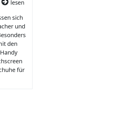
3
lesen
sen sich
facher und
 Besonders
it den
 Handy
chscreen
chuhe für