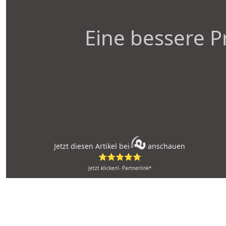
Eine bessere P
Jetzt diesen Artikel bei
anschauen
⭐⭐⭐⭐⭐
Jetzt klicken!- Partnerlink*