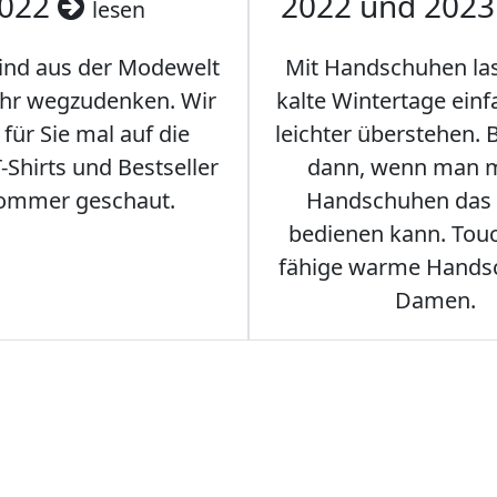
022
2022 und 202
lesen
sind aus der Modewelt
Mit Handschuhen las
hr wegzudenken. Wir
kalte Wintertage ein
für Sie mal auf die
leichter überstehen.
Shirts und Bestseller
dann, wenn man m
ommer geschaut.
Handschuhen das
bedienen kann. Tou
fähige warme Hands
Damen.