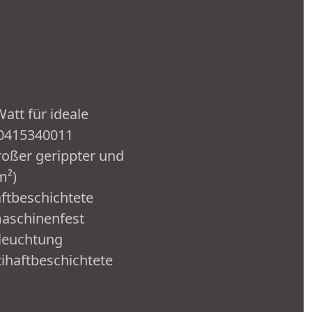
Watt für ideale
 0415340011
roßer gerippter und
m²)
ftbeschichtete
maschinenfest
eleuchtung
tihaftbeschichtete