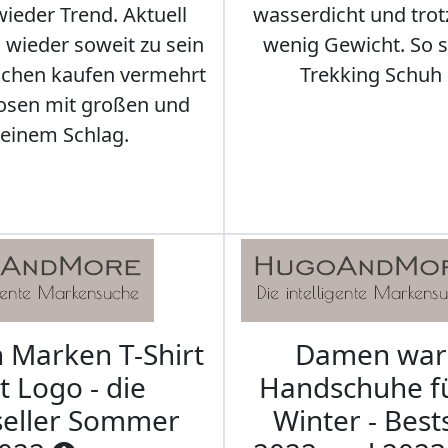
ieder Trend. Aktuell
wasserdicht und tro
s wieder soweit zu sein
wenig Gewicht. So so
schen kaufen vermehrt
Trekking Schuh 
osen mit großen und
leinem Schlag.
Marken T-Shirt
Damen wa
t Logo - die
Handschuhe f
seller Sommer
Winter - Best