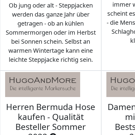
immer w
Ob jung oder alt - Steppjacken
scheint e
werden das ganze Jahr über
- die Men
getragen - ob an kühlen
Schlagh
Sommermorgen oder im Herbst
k
bei Sonnen schein. Selbst an
warmen Wintertage kann eine
leichte Steppjacke richtig sein.
Herren Bermuda Hose
Damen 
kaufen - Qualität
mi
Besteller Sommer
Best