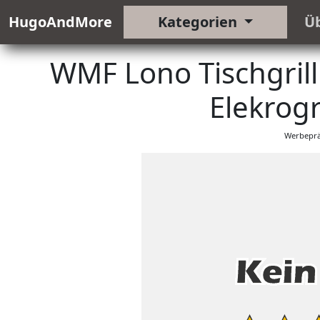
HugoAndMore
Kategorien
Ü
WMF Lono Tischgrill
Elekrogri
Werbeprä