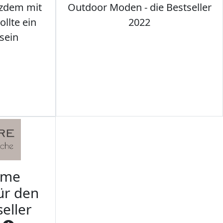
tzdem mit
Outdoor Moden - die Bestseller
llte ein
2022
sein
rme
ür den
seller