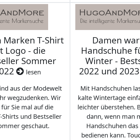
Marken T-Shirt
Damen wa
t Logo - die
Handschuhe f
seller Sommer
Winter - Best
022
2022 und 202
lesen
sind aus der Modewelt
Mit Handschuhen las
hr wegzudenken. Wir
kalte Wintertage ein
für Sie mal auf die
leichter überstehen.
Shirts und Bestseller
dann, wenn man m
ommer geschaut.
Handschuhen das
bedienen kann. Tou