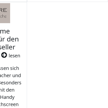
rme
ür den
seller
3
lesen
sen sich
facher und
 Besonders
it den
 Handy
chscreen