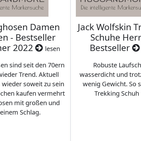
aghosen Damen
Jack Wolfskin T
n - Bestseller
Schuhe Herr
er 2022
Bestseller
lesen
en sind seit den 70ern
Robuste Laufsch
ieder Trend. Aktuell
wasserdicht und tro
s wieder soweit zu sein
wenig Gewicht. So so
schen kaufen vermehrt
Trekking Schuh 
osen mit großen und
leinem Schlag.