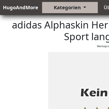
HugoAndMore
Kategorien
Ü
adidas Alphaskin Her
Sport lan
Werbeprä