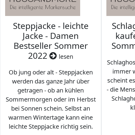
Steppjacke - leichte
Schl
Jacke - Damen
kaufe
Bestseller Sommer
Somm
2022
lesen
Schlaghos
immer w
Ob jung oder alt - Steppjacken
scheint e
werden das ganze Jahr über
- die Men
getragen - ob an kühlen
Schlagh
Sommermorgen oder im Herbst
k
bei Sonnen schein. Selbst an
warmen Wintertage kann eine
leichte Steppjacke richtig sein.