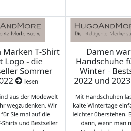
Marken T-Shirt
Damen wa
t Logo - die
Handschuhe f
seller Sommer
Winter - Best
022
2022 und 202
lesen
sind aus der Modewelt
Mit Handschuhen las
hr wegzudenken. Wir
kalte Wintertage ein
für Sie mal auf die
leichter überstehen.
Shirts und Bestseller
dann, wenn man m