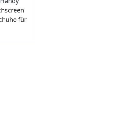
 Handy
chscreen
chuhe für