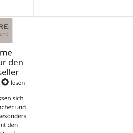
rme
ür den
seller
3
lesen
sen sich
facher und
 Besonders
it den