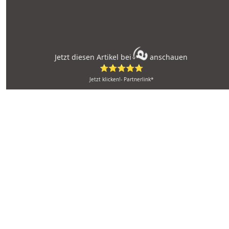
Jetzt diesen Artikel bei
anschauen
⭐⭐⭐⭐⭐
Jetzt klicken!- Partnerlink*