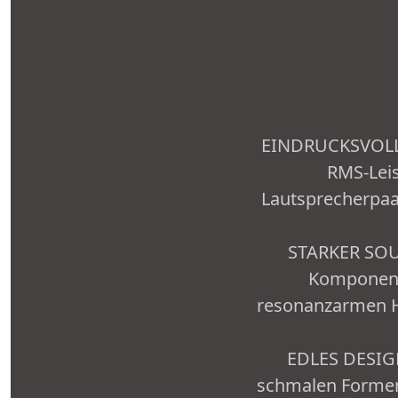
EINDRUCKSVOLL: 
RMS-Leis
Lautsprecherpaa
STARKER SOU
Komponent
resonanzarmen H
EDLES DESIGN
schmalen Formen