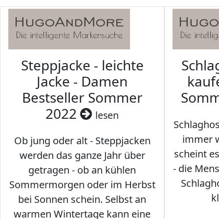
Steppjacke - leichte
Schl
Jacke - Damen
kaufe
Bestseller Sommer
Somm
2022
lesen
Schlaghos
immer w
Ob jung oder alt - Steppjacken
scheint e
werden das ganze Jahr über
- die Men
getragen - ob an kühlen
Schlagh
Sommermorgen oder im Herbst
k
bei Sonnen schein. Selbst an
warmen Wintertage kann eine