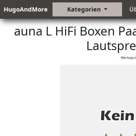
HugoAndMore
Kategorien
Ü
auna L HiFi Boxen Pa
Lautspre
Werbeprä