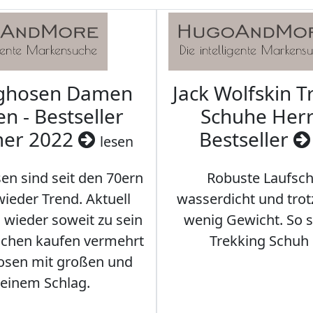
aghosen Damen
Jack Wolfskin T
n - Bestseller
Schuhe Herr
er 2022
Bestseller
lesen
en sind seit den 70ern
Robuste Laufsch
ieder Trend. Aktuell
wasserdicht und tro
s wieder soweit zu sein
wenig Gewicht. So so
schen kaufen vermehrt
Trekking Schuh 
osen mit großen und
leinem Schlag.