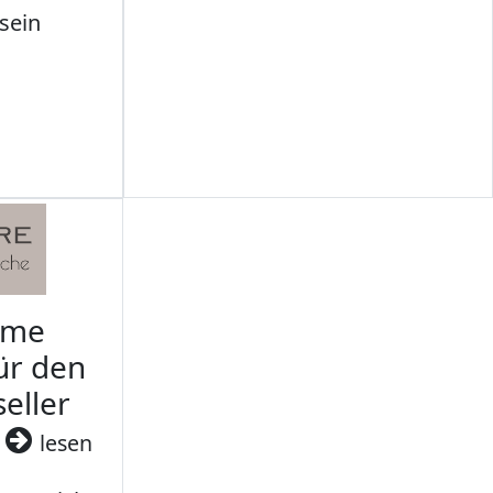
sein
rme
ür den
seller
3
lesen