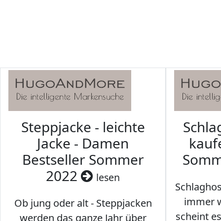
Steppjacke - leichte
Schl
Jacke - Damen
kaufe
Bestseller Sommer
Somm
2022
lesen
Schlaghos
immer w
Ob jung oder alt - Steppjacken
scheint e
werden das ganze Jahr über