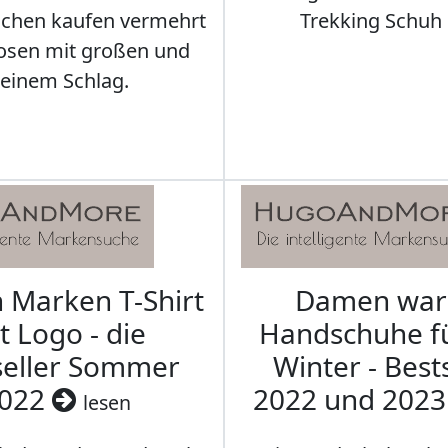
schen kaufen vermehrt
Trekking Schuh 
osen mit großen und
leinem Schlag.
Marken T-Shirt
Damen wa
t Logo - die
Handschuhe f
seller Sommer
Winter - Best
022
2022 und 202
lesen