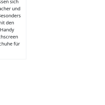
sen sich
facher und
 Besonders
it den
 Handy
chscreen
chuhe für