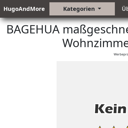
HugoAndMore
Kategorien
Ü
BAGEHUA maßgeschneid
Wohnzimmer 
Werbeprä