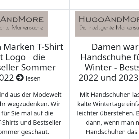
Marken T-Shirt
Damen wa
t Logo - die
Handschuhe f
seller Sommer
Winter - Best
022
2022 und 202
lesen
sind aus der Modewelt
Mit Handschuhen las
hr wegzudenken. Wir
kalte Wintertage ein
für Sie mal auf die
leichter überstehen.
Shirts und Bestseller
dann, wenn man m
ommer geschaut.
Handschuhen das