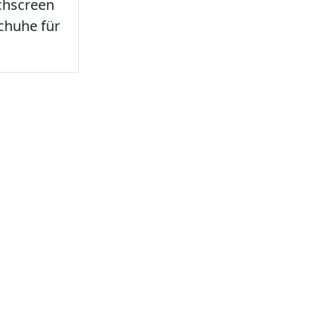
chscreen
chuhe für