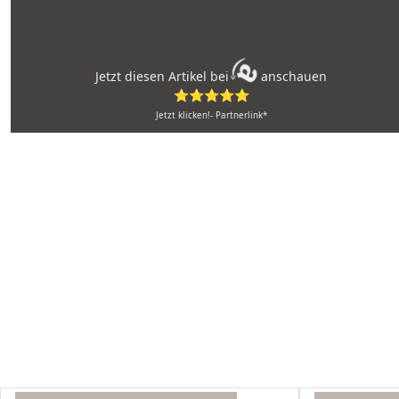
Jetzt diesen Artikel bei
anschauen
⭐⭐⭐⭐⭐
Jetzt klicken!- Partnerlink*