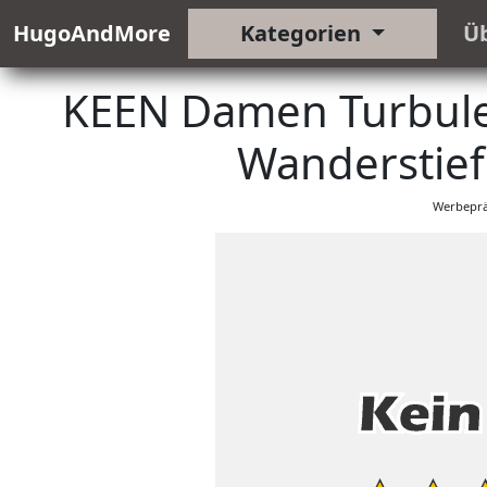
HugoAndMore
Kategorien
Ü
KEEN Damen Turbule
Wanderstief
Werbeprä