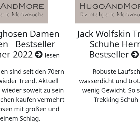
aghosen Damen
Jack Wolfskin T
n - Bestseller
Schuhe Herr
er 2022
Bestseller
lesen
en sind seit den 70ern
Robuste Laufsch
ieder Trend. Aktuell
wasserdicht und tro
s wieder soweit zu sein
wenig Gewicht. So so
schen kaufen vermehrt
Trekking Schuh 
osen mit großen und
leinem Schlag.