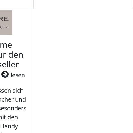
rme
ür den
seller
3
lesen
sen sich
facher und
 Besonders
it den
 Handy