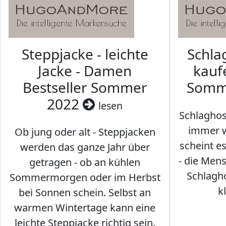
Steppjacke - leichte
Schl
Jacke - Damen
kaufe
Bestseller Sommer
Somm
2022
lesen
Schlaghos
immer w
Ob jung oder alt - Steppjacken
scheint e
werden das ganze Jahr über
- die Men
getragen - ob an kühlen
Schlagh
Sommermorgen oder im Herbst
k
bei Sonnen schein. Selbst an
warmen Wintertage kann eine
leichte Steppjacke richtig sein.