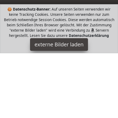
🍪
Datenschutz-Banner:
Auf unseren Seiten verwenden wir
keine Tracking Cookies. Unsere Seiten verwenden nur zum
Betrieb notwendige Session Cookies. Diese werden automatisch
beim Schließen Ihres Browser gelöscht. Mit der Zustimmung
"externe Bilder laden" wird eine Verbindung zu
Servern
hergestellt. Lesen Sie dazu unsere
Datenschutzerklärung
Barbie
externe Bilder laden
Spielzeug u Puppen von Barbie Dreamtopia schlagen
farbenfrohe Wellen Sie stammen aus den Königreichen von
Barbie Dreamtopia wie dem Bonbon Königreich Die Barbie
HugoAndMore ist Teilnehmer am Partnerprogramm der
EU
S.à r.l. Dieses Partnerprogramm wurde von
ins Leben
gerufen, um Links auf externe
Internetseiten platzieren zu
können. Die Bertreiber von HugoAndMore verdienen mit
Kostenerstattungen durch
mit. Der Inhalt der Produktseiten
auf HugoAndMore kommt von
Service LLC. Der Inhalt wird
wie von
übertragen und ohne Veränderung
wiedergegeben. Der Inhalt kann sich jederzeit ändern.