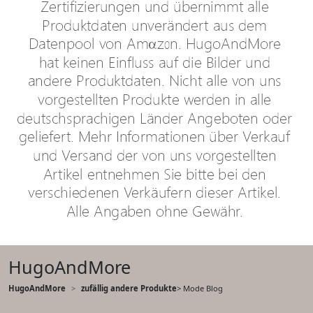
HugoAndMore
HugoAndMore
zufällig andere Produkte
> Mode Blog