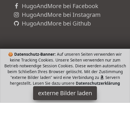
HugoAndMore bei Facebook
HugoAndMore bei Instagram
HugoAndMore bei Github
🍪
Datenschutz-Banner:
Auf unseren Seiten verwenden wir
keine Tracking Cookies. Unsere Seiten verwenden nur zum
Betrieb notwendige Session Cookies. Diese werden automatisch
beim Schließen Ihres Browser gelöscht. Mit der Zustimmung
"externe Bilder laden" wird eine Verbindung zu
Servern
hergestellt. Lesen Sie dazu unsere
Datenschutzerklärung
Kleiner Feigling
externe Bilder laden
Wine FEIGLING ERDBEER COLADA Wunderbare Erdbeer Zeit
Mit dieser köstlichen Colada Variante geht die schönste Zeit
des Jahres nie zu Ende und ihre leuch Kleiner Feigling
HugoAndMore ist Teilnehmer am Partnerprogramm der
EU