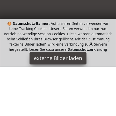
🍪
Datenschutz-Banner:
Auf unseren Seiten verwenden wir
keine Tracking Cookies. Unsere Seiten verwenden nur zum
Betrieb notwendige Session Cookies. Diese werden automatisch
beim Schließen Ihres Browser gelöscht. Mit der Zustimmung
"externe Bilder laden" wird eine Verbindung zu
Servern
hergestellt. Lesen Sie dazu unsere
Datenschutzerklärung
Best Sporting
externe Bilder laden
Spielzeug haum Füllung u Überzug Polyester Verschluss
Größe XS S für Kinder von Jahre Größe M für Kinder von
Robuste Hartschalen schüt Best Sporting
HugoAndMore ist Teilnehmer am Partnerprogramm der
EU
S.à r.l. Dieses Partnerprogramm wurde von
ins Leben
gerufen, um Links auf externe
Internetseiten platzieren zu
können. Die Bertreiber von HugoAndMore verdienen mit
Kostenerstattungen durch
mit. Der Inhalt der Produktseiten
auf HugoAndMore kommt von
Service LLC. Der Inhalt wird