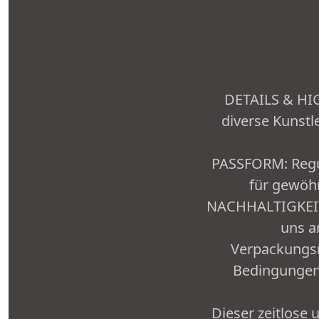
DETAILS & HIG
diverse Kunstl
PASSFORM: Regula
für gewöhn
NACHHALTIGKEIT:
uns a
Verpackungsm
Bedingungen 
Dieser zeitlose 