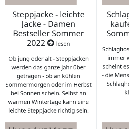
Steppjacke - leichte
Schl
Jacke - Damen
kaufe
Bestseller Sommer
Somm
2022
lesen
Schlaghos
immer w
Ob jung oder alt - Steppjacken
scheint e
werden das ganze Jahr über
- die Men
getragen - ob an kühlen
Schlagh
Sommermorgen oder im Herbst
k
bei Sonnen schein. Selbst an
warmen Wintertage kann eine
leichte Steppjacke richtig sein.