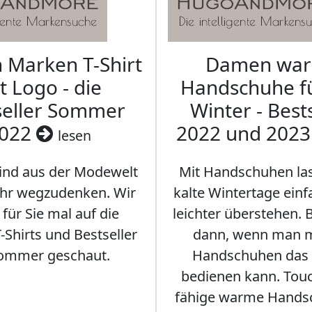
Marken T-Shirt
Damen wa
t Logo - die
Handschuhe f
seller Sommer
Winter - Best
022
2022 und 202
lesen
sind aus der Modewelt
Mit Handschuhen las
hr wegzudenken. Wir
kalte Wintertage ein
für Sie mal auf die
leichter überstehen.
Shirts und Bestseller
dann, wenn man m
ommer geschaut.
Handschuhen das
bedienen kann. Tou
fähige warme Hands