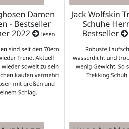
aghosen Damen
Jack Wolfskin T
n - Bestseller
Schuhe Herr
er 2022
Bestseller
lesen
en sind seit den 70ern
Robuste Laufsch
ieder Trend. Aktuell
wasserdicht und tro
s wieder soweit zu sein
wenig Gewicht. So so
schen kaufen vermehrt
Trekking Schuh 
osen mit großen und
leinem Schlag.