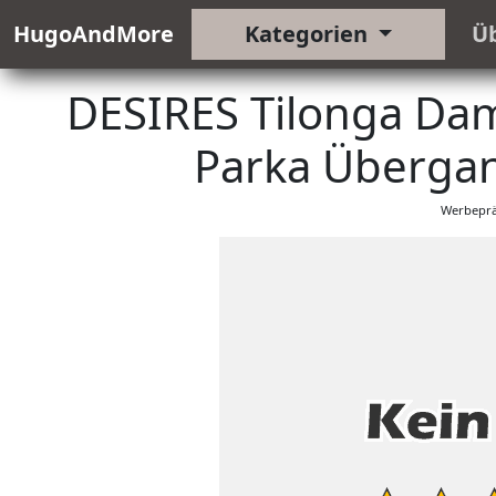
HugoAndMore
Kategorien
Ü
DESIRES Tilonga Da
Parka Übergan
Werbeprä