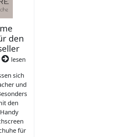
rme
ür den
seller
3
lesen
sen sich
facher und
 Besonders
it den
 Handy
chscreen
chuhe für