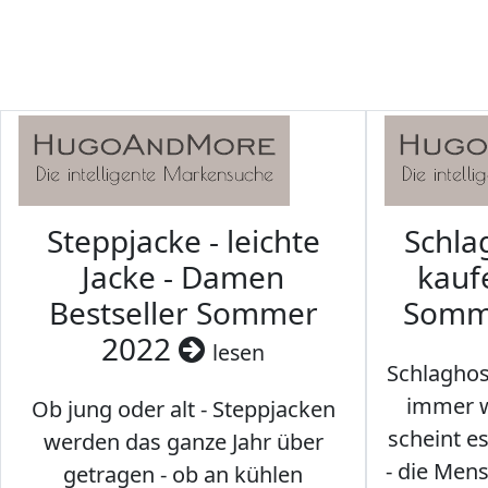
Steppjacke - leichte
Schl
Jacke - Damen
kaufe
Bestseller Sommer
Somm
2022
lesen
Schlaghos
immer w
Ob jung oder alt - Steppjacken
scheint e
werden das ganze Jahr über
- die Men
getragen - ob an kühlen