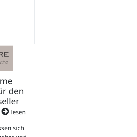
rme
ür den
seller
3
lesen
sen sich