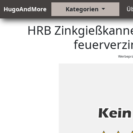
HugoAndMore
Kategorien
Ü
HRB Zinkgießkanne
feuerverzi
Werbeprä