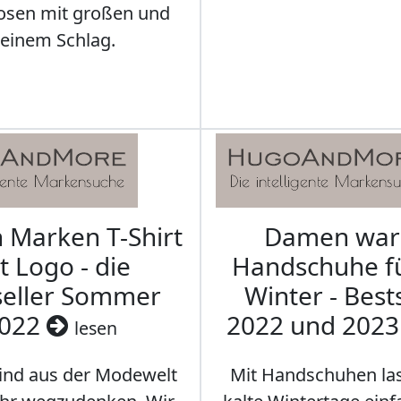
osen mit großen und
leinem Schlag.
Marken T-Shirt
Damen wa
t Logo - die
Handschuhe f
seller Sommer
Winter - Best
022
2022 und 202
lesen
sind aus der Modewelt
Mit Handschuhen las