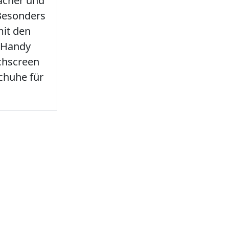
facher und
 Besonders
it den
 Handy
chscreen
chuhe für