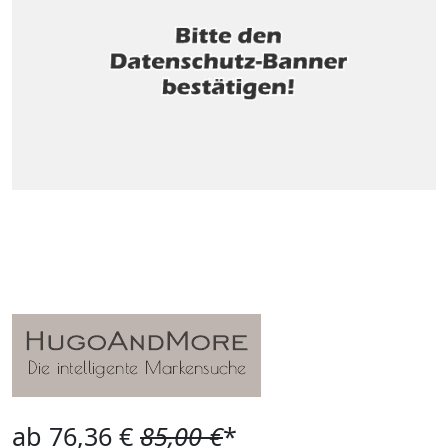
ab 76,36 €
85,00 €
*