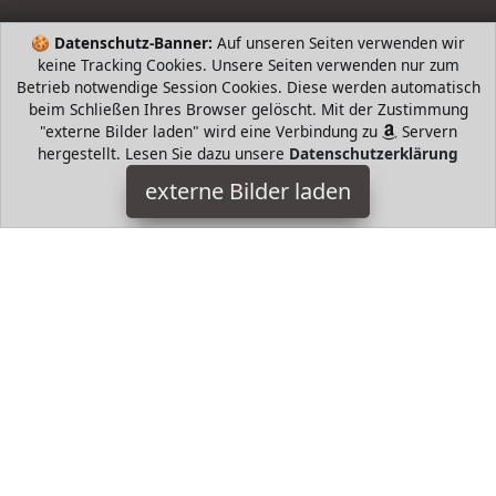
🍪
Datenschutz-Banner:
Auf unseren Seiten verwenden wir
keine Tracking Cookies. Unsere Seiten verwenden nur zum
Betrieb notwendige Session Cookies. Diese werden automatisch
beim Schließen Ihres Browser gelöscht. Mit der Zustimmung
"externe Bilder laden" wird eine Verbindung zu
Servern
hergestellt. Lesen Sie dazu unsere
Datenschutzerklärung
BODENMEISTER
externe Bilder laden
Haushaltswaren l gewebt Rücken Latex Bordüre Polyesterband
ca cm sichtbar pflegeleichter gegenüber Baumwolle
aufwendig genäht siehe Detailbild P BODENMEISTER
HugoAndMore ist Teilnehmer am Partnerprogramm der
EU
S.à r.l. Dieses Partnerprogramm wurde von
ins Leben
gerufen, um Links auf externe
Internetseiten platzieren zu
können. Die Bertreiber von HugoAndMore verdienen mit
Kostenerstattungen durch
mit. Der Inhalt der Produktseiten
auf HugoAndMore kommt von
Service LLC. Der Inhalt wird
wie von
übertragen und ohne Veränderung
wiedergegeben. Der Inhalt kann sich jederzeit ändern.