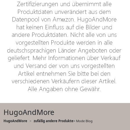
HugoAndMore
HugoAndMore
zufällig andere Produkte
> Mode Blog