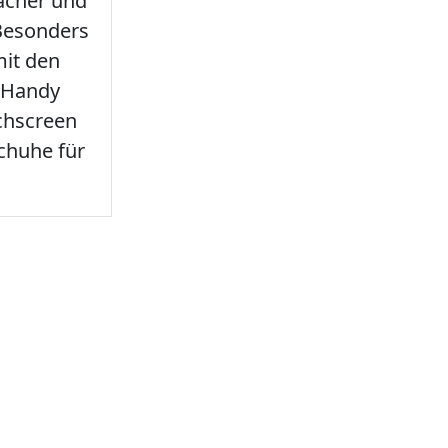
facher und
 Besonders
it den
 Handy
chscreen
chuhe für