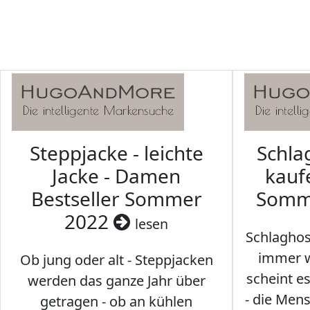
Steppjacke - leichte
Schl
Jacke - Damen
kaufe
Bestseller Sommer
Somm
2022
lesen
Schlaghos
immer w
Ob jung oder alt - Steppjacken
scheint e
werden das ganze Jahr über
- die Men
getragen - ob an kühlen