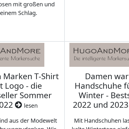
osen mit großen und
leinem Schlag.
Marken T-Shirt
Damen wa
t Logo - die
Handschuhe f
seller Sommer
Winter - Best
022
2022 und 202
lesen
sind aus der Modewelt
Mit Handschuhen las