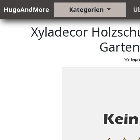
HugoAndMore
Kategorien
Ü
Xyladecor Holzschut
Garten
Werbeprä