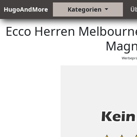
HugoAndMore
Kategorien
Ü
Ecco Herren Melbourne
Magn
Werbeprä