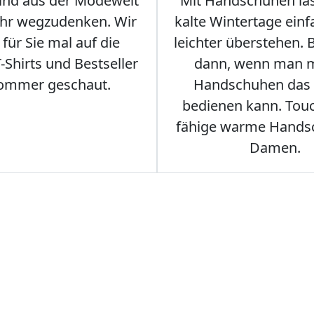
sind aus der Modewelt
Mit Handschuhen las
hr wegzudenken. Wir
kalte Wintertage ein
für Sie mal auf die
leichter überstehen.
Shirts und Bestseller
dann, wenn man m
ommer geschaut.
Handschuhen das
bedienen kann. Tou
fähige warme Hands
Damen.