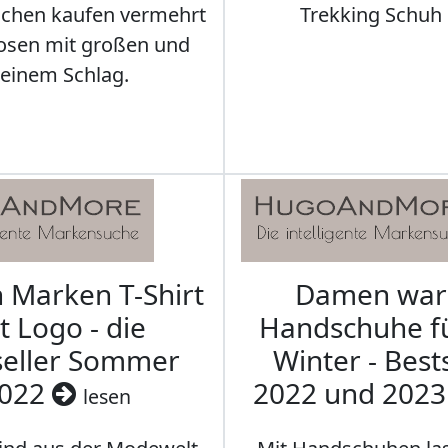
schen kaufen vermehrt
Trekking Schuh 
osen mit großen und
leinem Schlag.
Marken T-Shirt
Damen wa
t Logo - die
Handschuhe f
seller Sommer
Winter - Best
022
2022 und 202
lesen