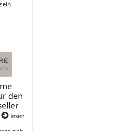
sein
rme
ür den
seller
3
lesen