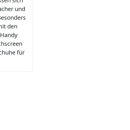
sen sich
facher und
 Besonders
it den
 Handy
chscreen
chuhe für