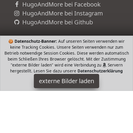
HugoAndMore bei Facebook
HugoAndMore bei Instagram
HugoAndMore bei Github
🍪
Datenschutz-Banner:
Auf unseren Seiten verwenden wir
keine Tracking Cookies. Unsere Seiten verwenden nur zum
Betrieb notwendige Session Cookies. Diese werden automatisch
beim Schließen Ihres Browser gelöscht. Mit der Zustimmung
"externe Bilder laden" wird eine Verbindung zu
Servern
hergestellt. Lesen Sie dazu unsere
Datenschutzerklärung
externe Bilder laden
Hugo Boss
Textilien uded Hugo Boss
HugoAndMore ist Teilnehmer am Partnerprogramm der
EU
S.à r.l. Dieses Partnerprogramm wurde von
ins Leben
gerufen, um Links auf externe
Internetseiten platzieren zu
können. Die Bertreiber von HugoAndMore verdienen mit