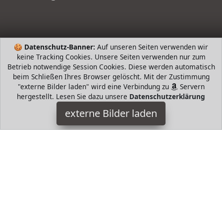
🍪
Datenschutz-Banner:
Auf unseren Seiten verwenden wir
keine Tracking Cookies. Unsere Seiten verwenden nur zum
Betrieb notwendige Session Cookies. Diese werden automatisch
beim Schließen Ihres Browser gelöscht. Mit der Zustimmung
"externe Bilder laden" wird eine Verbindung zu
Servern
hergestellt. Lesen Sie dazu unsere
Datenschutzerklärung
Belli
externe Bilder laden
Textilien SCHE Der Topseller von BELLI in vielen Farben aus
feinem Glattleder Platz um das Nötigste mitzunehmen z B zum
Ausgehen Kinobesuch etc FEINST Belli
HugoAndMore ist Teilnehmer am Partnerprogramm der
EU
S.à r.l. Dieses Partnerprogramm wurde von
ins Leben
gerufen, um Links auf externe
Internetseiten platzieren zu
können. Die Bertreiber von HugoAndMore verdienen mit
Kostenerstattungen durch
mit. Der Inhalt der Produktseiten
auf HugoAndMore kommt von
Service LLC. Der Inhalt wird