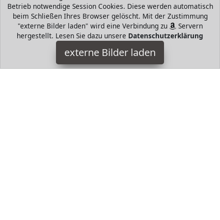
Betrieb notwendige Session Cookies. Diese werden automatisch
beim Schließen Ihres Browser gelöscht. Mit der Zustimmung
"externe Bilder laden" wird eine Verbindung zu
Servern
hergestellt. Lesen Sie dazu unsere
Datenschutzerklärung
EuBeCos
externe Bilder laden
Misc. estellen Auspacken Loslegen Acryl Modellage Set in
professioneller Studio Qualität Ideal als Geschenk für Frauen
TOP PROFI PINSEL MADE IN GER EuBeCos
HugoAndMore ist Teilnehmer am Partnerprogramm der
EU
S.à r.l. Dieses Partnerprogramm wurde von
ins Leben
gerufen, um Links auf externe
Internetseiten platzieren zu
können. Die Bertreiber von HugoAndMore verdienen mit
Kostenerstattungen durch
mit. Der Inhalt der Produktseiten
auf HugoAndMore kommt von
Service LLC. Der Inhalt wird
wie von
übertragen und ohne Veränderung
wiedergegeben. Der Inhalt kann sich jederzeit ändern.