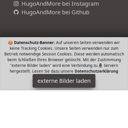
HugoAndMore bei Instagram
HugoAndMore bei Github
🍪
Datenschutz-Banner:
Auf unseren Seiten verwenden wir
keine Tracking Cookies. Unsere Seiten verwenden nur zum
Betrieb notwendige Session Cookies. Diese werden automatisch
beim Schließen Ihres Browser gelöscht. Mit der Zustimmung
"externe Bilder laden" wird eine Verbindung zu
Servern
hergestellt. Lesen Sie dazu unsere
Datenschutzerklärung
Perfect Fit Cat
externe Bilder laden
Misc. tzenfutter mit hochqualitativen Zutaten für die
individuellen Bedürfnisse Ihrer Katze Ein Katzentrockenfutter
mit Huhn Jede der unterschiedlichen P Perfect Fit Cat
HugoAndMore ist Teilnehmer am Partnerprogramm der
EU
S.à r.l. Dieses Partnerprogramm wurde von
ins Leben
gerufen, um Links auf externe
Internetseiten platzieren zu