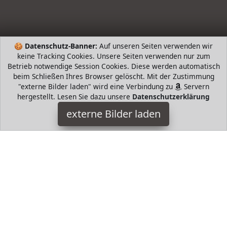
🍪
Datenschutz-Banner:
Auf unseren Seiten verwenden wir
keine Tracking Cookies. Unsere Seiten verwenden nur zum
Betrieb notwendige Session Cookies. Diese werden automatisch
beim Schließen Ihres Browser gelöscht. Mit der Zustimmung
"externe Bilder laden" wird eine Verbindung zu
Servern
hergestellt. Lesen Sie dazu unsere
Datenschutzerklärung
Emma & Giovanni
externe Bilder laden
Textilien nd Tank Top Style Loose Fit Oversize Lässiger
Asymmetrisches Design elegante bluse zeigen Sie Ihre Kurven
mit Charme Perfekt fuer jeden Anlas Emma & Giovanni
HugoAndMore ist Teilnehmer am Partnerprogramm der
EU
S.à r.l. Dieses Partnerprogramm wurde von
ins Leben
gerufen, um Links auf externe
Internetseiten platzieren zu
können. Die Bertreiber von HugoAndMore verdienen mit
Kostenerstattungen durch
mit. Der Inhalt der Produktseiten
auf HugoAndMore kommt von
Service LLC. Der Inhalt wird