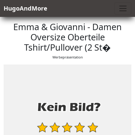
HugoAndMore
Emma & Giovanni - Damen
Oversize Oberteile
Tshirt/Pullover (2 St�
Werbepräsentation