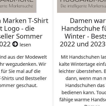
Marken T-Shirt
Damen wa
t Logo - die
Handschuhe f
seller Sommer
Winter - Best
022
2022 und 202
lesen
sind aus der Modewelt
Mit Handschuhen las
hr wegzudenken. Wir
kalte Wintertage ein
für Sie mal auf die
leichter überstehen.
Shirts und Bestseller
dann, wenn man m
ommer geschaut.
Handschuhen das
bedienen kann. Tou
fähige warme Hands