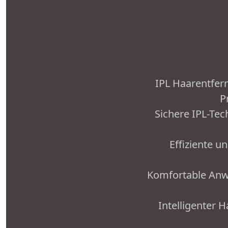
IPL Haarentfern
P
Sichere IPL-Tec
Effiziente 
Komfortable Anwe
Intelligenter