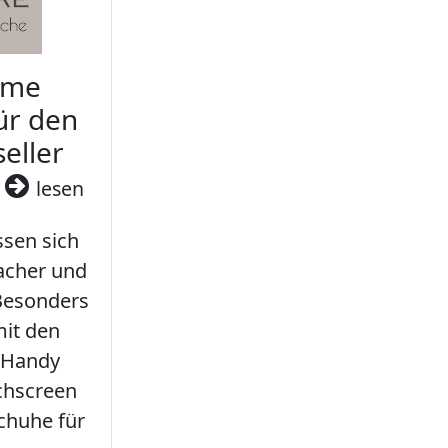
rme
ür den
seller
3
lesen
sen sich
facher und
 Besonders
it den
 Handy
chscreen
chuhe für