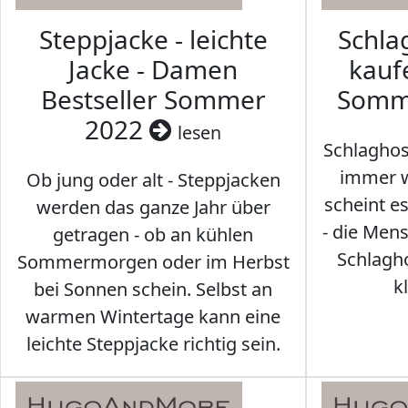
Steppjacke - leichte
Schl
Jacke - Damen
kaufe
Bestseller Sommer
Somm
2022
lesen
Schlaghos
immer w
Ob jung oder alt - Steppjacken
scheint e
werden das ganze Jahr über
- die Men
getragen - ob an kühlen
Schlagh
Sommermorgen oder im Herbst
k
bei Sonnen schein. Selbst an
warmen Wintertage kann eine
leichte Steppjacke richtig sein.