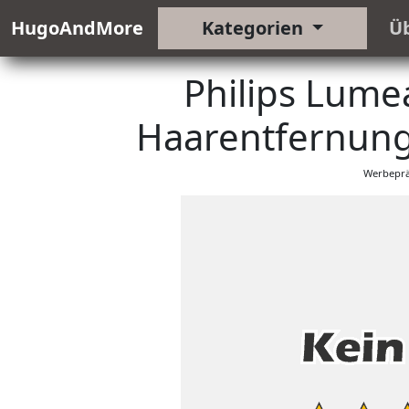
HugoAndMore
Kategorien
Ü
Philips Lumea
Haarentfernungs
Werbeprä