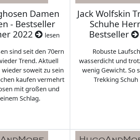
aghosen Damen
Jack Wolfskin T
n - Bestseller
Schuhe Herr
er 2022
Bestseller
lesen
en sind seit den 70ern
Robuste Laufsch
ieder Trend. Aktuell
wasserdicht und tro
s wieder soweit zu sein
wenig Gewicht. So so
schen kaufen vermehrt
Trekking Schuh 
osen mit großen und
leinem Schlag.