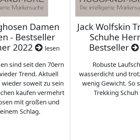
aghosen Damen
Jack Wolfskin T
n - Bestseller
Schuhe Herr
er 2022
Bestseller
lesen
en sind seit den 70ern
Robuste Laufsch
ieder Trend. Aktuell
wasserdicht und tro
s wieder soweit zu sein
wenig Gewicht. So so
schen kaufen vermehrt
Trekking Schuh 
osen mit großen und
leinem Schlag.