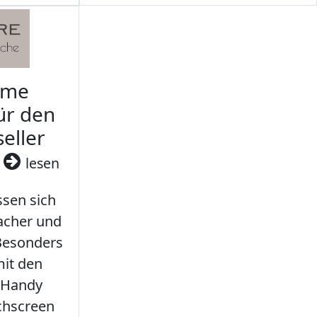
rme
ür den
seller
3
lesen
sen sich
facher und
 Besonders
it den
 Handy
chscreen