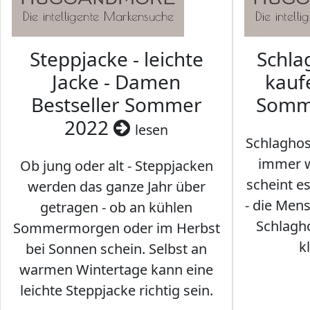
Steppjacke - leichte
Schl
Jacke - Damen
kaufe
Bestseller Sommer
Somm
2022
lesen
Schlaghos
immer w
Ob jung oder alt - Steppjacken
scheint e
werden das ganze Jahr über
- die Men
getragen - ob an kühlen
Schlagh
Sommermorgen oder im Herbst
k
bei Sonnen schein. Selbst an
warmen Wintertage kann eine
leichte Steppjacke richtig sein.