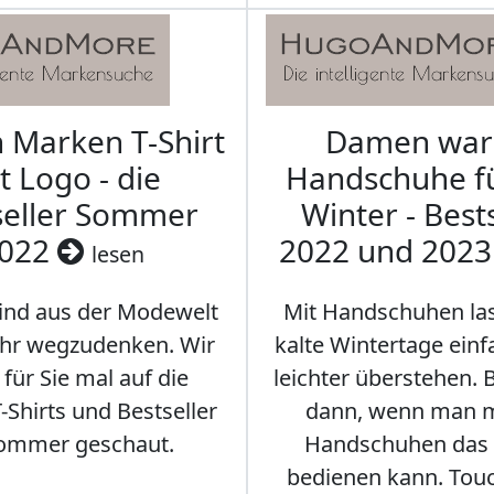
Marken T-Shirt
Damen wa
t Logo - die
Handschuhe f
seller Sommer
Winter - Best
022
2022 und 202
lesen
sind aus der Modewelt
Mit Handschuhen las
hr wegzudenken. Wir
kalte Wintertage ein
für Sie mal auf die
leichter überstehen.
Shirts und Bestseller
dann, wenn man m
ommer geschaut.
Handschuhen das
bedienen kann. Tou