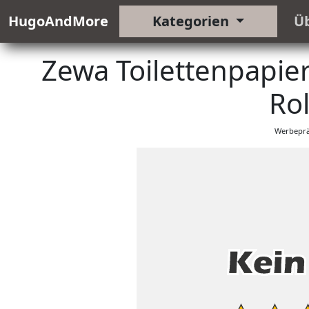
HugoAndMore
Kategorien
Ü
Zewa Toilettenpapie
Rol
Werbeprä