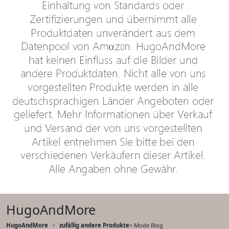
HugoAndMore
HugoAndMore
zufällig andere Produkte
> Mode Blog