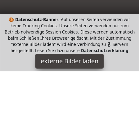
🍪
Datenschutz-Banner:
Auf unseren Seiten verwenden wir
keine Tracking Cookies. Unsere Seiten verwenden nur zum
Betrieb notwendige Session Cookies. Diese werden automatisch
beim Schließen Ihres Browser gelöscht. Mit der Zustimmung
"externe Bilder laden" wird eine Verbindung zu
Servern
hergestellt. Lesen Sie dazu unsere
Datenschutzerklärung
ecooe
externe Bilder laden
Haushaltswaren Durch Edelstahl werden die Perlen weder
rosten noch sich durch die Zeit verformen und eine
gleichbleibende Reinigungsleistung behalten Keine ecooe
HugoAndMore ist Teilnehmer am Partnerprogramm der
EU
S.à r.l. Dieses Partnerprogramm wurde von
ins Leben
gerufen, um Links auf externe
Internetseiten platzieren zu
können. Die Bertreiber von HugoAndMore verdienen mit
Kostenerstattungen durch
mit. Der Inhalt der Produktseiten
auf HugoAndMore kommt von
Service LLC. Der Inhalt wird
wie von
übertragen und ohne Veränderung