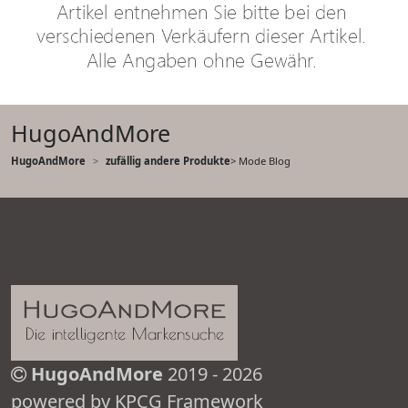
HugoAndMore
HugoAndMore
zufällig andere Produkte
> Mode Blog
HugoAndMore
2019 - 2026
powered by KPCG Framework