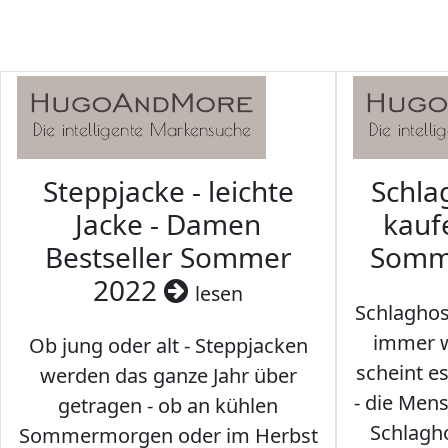
Steppjacke - leichte
Schl
Jacke - Damen
kaufe
Bestseller Sommer
Somm
2022
lesen
Schlaghos
immer w
Ob jung oder alt - Steppjacken
scheint e
werden das ganze Jahr über
- die Men
getragen - ob an kühlen
Schlagh
Sommermorgen oder im Herbst