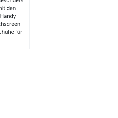
 Besonders
it den
 Handy
chscreen
chuhe für