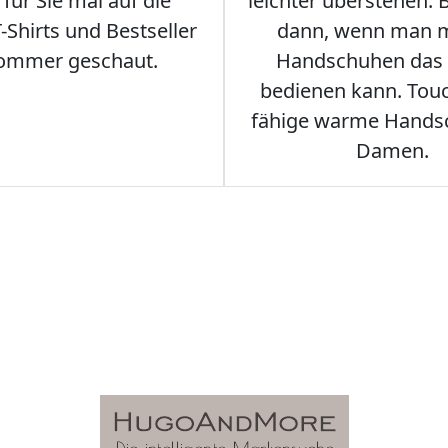
für Sie mal auf die
leichter überstehen.
Shirts und Bestseller
dann, wenn man m
ommer geschaut.
Handschuhen das
bedienen kann. Tou
fähige warme Hands
Damen.