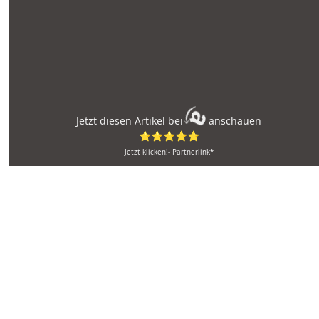
Jetzt diesen Artikel bei
anschauen
⭐⭐⭐⭐⭐
Jetzt klicken!- Partnerlink*