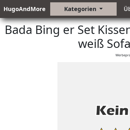
HugoAndMore
Kategorien
Ü
Bada Bing er Set Kisse
weiß Sofa
Werbeprä