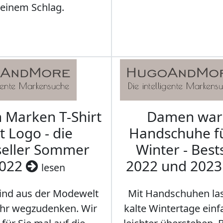
leinem Schlag.
Marken T-Shirt
Damen wa
t Logo - die
Handschuhe f
seller Sommer
Winter - Best
022
2022 und 202
lesen
sind aus der Modewelt
Mit Handschuhen las
hr wegzudenken. Wir
kalte Wintertage ein