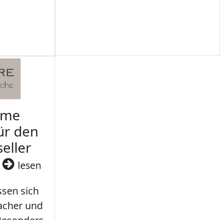
rme
ür den
seller
3
lesen
sen sich
facher und