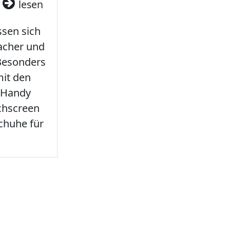
3
lesen
sen sich
facher und
 Besonders
it den
 Handy
chscreen
chuhe für