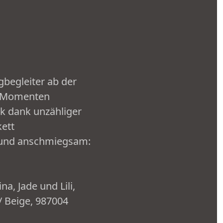
gbegleiter ab der
en Momenten
k dank unzähliger
kett
t und anschmiegsam:
a, Jade und Lili,
/ Beige, 987004