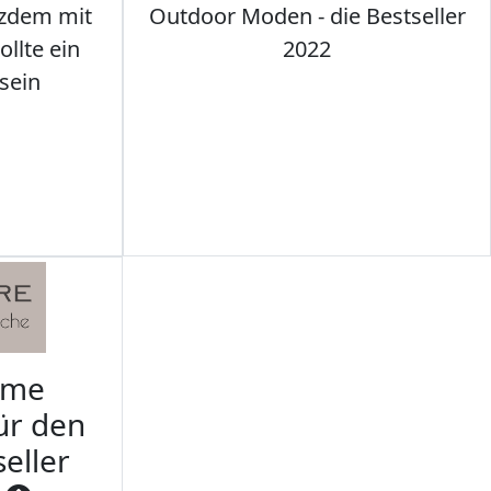
tzdem mit
Outdoor Moden - die Bestseller
llte ein
2022
sein
rme
ür den
seller