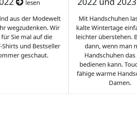
022
2022 und 202
lesen
sind aus der Modewelt
Mit Handschuhen las
hr wegzudenken. Wir
kalte Wintertage ein
für Sie mal auf die
leichter überstehen.
Shirts und Bestseller
dann, wenn man m
ommer geschaut.
Handschuhen das
bedienen kann. Tou
fähige warme Hands
Damen.