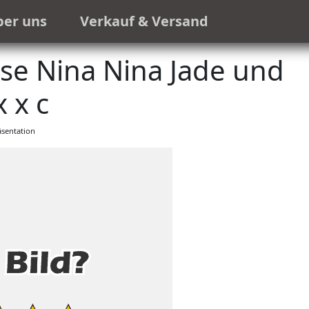
ber uns
Verkauf & Versand
se Nina Nina Jade und
x x c
sentation