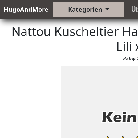
HugoAndMore
Kategorien
Ü
Nattou Kuscheltier Ha
Lili 
Werbeprä