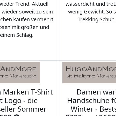
ieder Trend. Aktuell
wasserdicht und tro
s wieder soweit zu sein
wenig Gewicht. So so
schen kaufen vermehrt
Trekking Schuh 
osen mit großen und
leinem Schlag.
Marken T-Shirt
Damen wa
t Logo - die
Handschuhe f
seller Sommer
Winter - Best