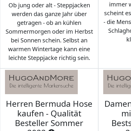
immer w
Ob jung oder alt - Steppjacken
scheint e
werden das ganze Jahr über
- die Men
getragen - ob an kühlen
Schlagh
Sommermorgen oder im Herbst
k
bei Sonnen schein. Selbst an
warmen Wintertage kann eine
leichte Steppjacke richtig sein.
Herren Bermuda Hose
Damen 
kaufen - Qualität
mi
Besteller Sommer
Best