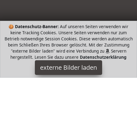
🍪
Datenschutz-Banner:
Auf unseren Seiten verwenden wir
keine Tracking Cookies. Unsere Seiten verwenden nur zum
Betrieb notwendige Session Cookies. Diese werden automatisch
beim Schließen Ihres Browser gelöscht. Mit der Zustimmung
"externe Bilder laden" wird eine Verbindung zu
Servern
hergestellt. Lesen Sie dazu unsere
Datenschutzerklärung
Barbie
externe Bilder laden
Spielzeug nd schon kann die abenteuerliche Fahrt in Barbies
coolem Geländewagen losgehen Das lilafarbene Auto mit der
braunen Innenausstattung verfügt über r Barbie
HugoAndMore ist Teilnehmer am Partnerprogramm der
EU
S.à r.l. Dieses Partnerprogramm wurde von
ins Leben
gerufen, um Links auf externe
Internetseiten platzieren zu
können. Die Bertreiber von HugoAndMore verdienen mit
Kostenerstattungen durch
mit. Der Inhalt der Produktseiten
auf HugoAndMore kommt von
Service LLC. Der Inhalt wird