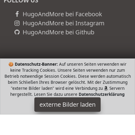
FOLLOW US
HugoAndMore bei Facebook
HugoAndMore bei Instagram
HugoAndMore bei Github
🍪
Datenschutz-Banner:
Auf unseren Seiten verwenden wir
keine Tracking Cookies. Unsere Seiten verwenden nur zum
Betrieb notwendige Session Cookies. Diese werden automatisch
beim Schließen Ihres Browser gelöscht. Mit der Zustimmung
"externe Bilder laden" wird eine Verbindung zu
Servern
hergestellt. Lesen Sie dazu unsere
Datenschutzerklärung
meteor
externe Bilder laden
Misc. rionen eingeträufelt ist entseucht mit einem
antibakteriellen Präparat mit langer Wirkung das Wäschefest
ist Entseucht verhindert den sch meteor