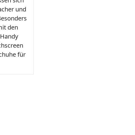
sen sich
facher und
 Besonders
it den
 Handy
chscreen
chuhe für