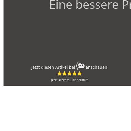
Eine bessere P
Jetzt diesen Artikel bei
anschauen
⭐⭐⭐⭐⭐
Jetzt klicken!- Partnerlink*