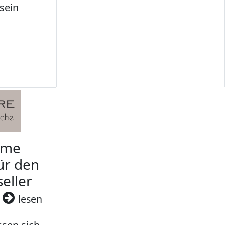
sein
rme
ür den
seller
3
lesen