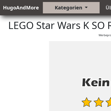
HugoAndMore
Kategorien
Ü
LEGO Star Wars K SO 
Werbeprä