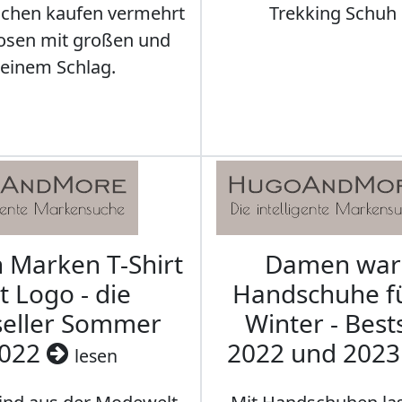
schen kaufen vermehrt
Trekking Schuh 
osen mit großen und
leinem Schlag.
Marken T-Shirt
Damen wa
t Logo - die
Handschuhe f
seller Sommer
Winter - Best
022
2022 und 202
lesen