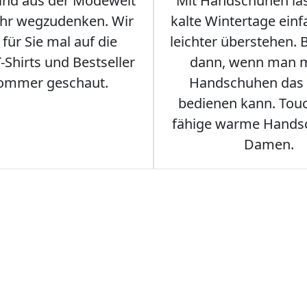
sind aus der Modewelt
Mit Handschuhen las
hr wegzudenken. Wir
kalte Wintertage ein
für Sie mal auf die
leichter überstehen.
Shirts und Bestseller
dann, wenn man m
ommer geschaut.
Handschuhen das
bedienen kann. Tou
fähige warme Hands
Damen.