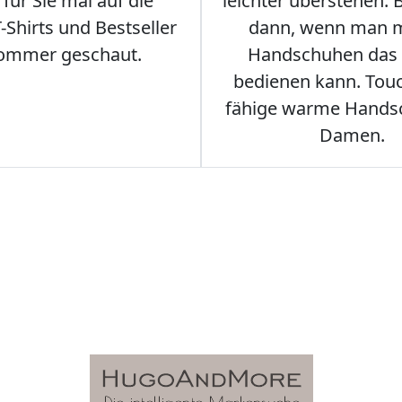
für Sie mal auf die
leichter überstehen.
Shirts und Bestseller
dann, wenn man m
ommer geschaut.
Handschuhen das
bedienen kann. Tou
fähige warme Hands
Damen.