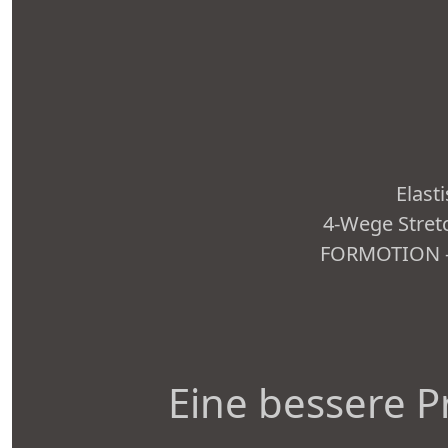
Elast
4-Wege Stret
FORMOTION - S
Eine bessere P