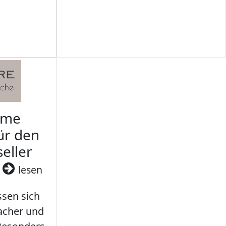
rme
ür den
seller
3
lesen
sen sich
facher und