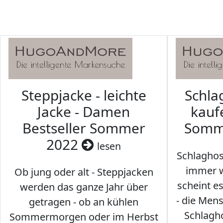
Steppjacke - leichte
Schl
Jacke - Damen
kaufe
Bestseller Sommer
Somm
2022
lesen
Schlaghos
immer w
Ob jung oder alt - Steppjacken
scheint e
werden das ganze Jahr über
- die Men
getragen - ob an kühlen
Schlagh
Sommermorgen oder im Herbst