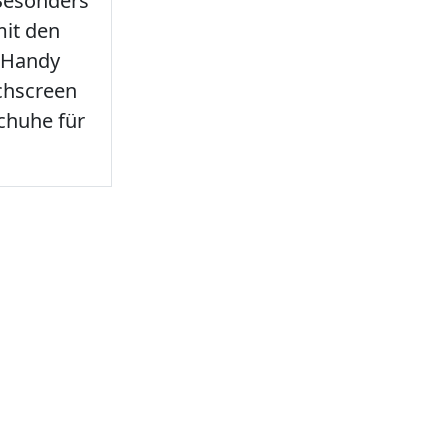
 Besonders
it den
 Handy
chscreen
chuhe für