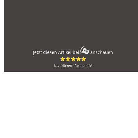
Jetzt diesen Artikel bei
anschauen
⭐⭐⭐⭐⭐
Jetzt klicken!- Partnerlink*