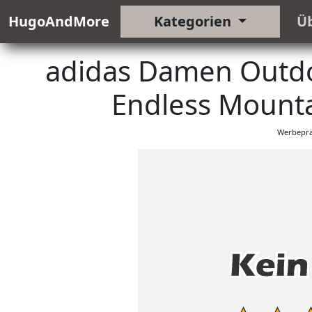
HugoAndMore
Kategorien
Ü
adidas Damen Outdo
Endless Mount
Werbeprä