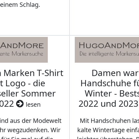
leinem Schlag.
Marken T-Shirt
Damen wa
t Logo - die
Handschuhe f
seller Sommer
Winter - Best
022
2022 und 202
lesen
sind aus der Modewelt
Mit Handschuhen las
hr wegzudenken. Wir
kalte Wintertage ein