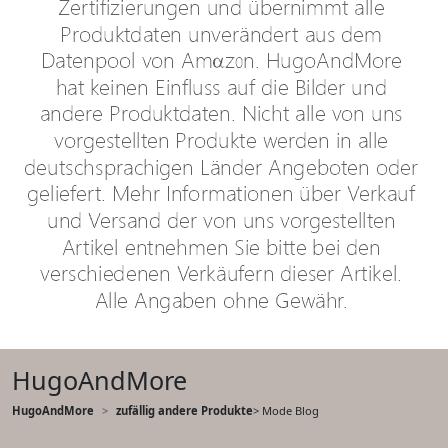
HugoAndMore
HugoAndMore
zufällig andere Produkte
> Mode Blog