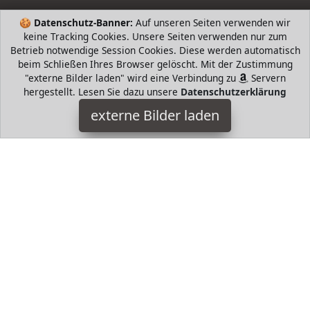
🍪
Datenschutz-Banner:
Auf unseren Seiten verwenden wir
keine Tracking Cookies. Unsere Seiten verwenden nur zum
Betrieb notwendige Session Cookies. Diese werden automatisch
beim Schließen Ihres Browser gelöscht. Mit der Zustimmung
"externe Bilder laden" wird eine Verbindung zu
Servern
hergestellt. Lesen Sie dazu unsere
Datenschutzerklärung
infactory
externe Bilder laden
Haushaltswaren Display mit Temperaturanzeige Automatische
Uhrzeit Einstellung per DCF Funksignal Batterieanzeige
Sprachen Wecker mit Schlumme infactory
HugoAndMore ist Teilnehmer am Partnerprogramm der
EU
S.à r.l. Dieses Partnerprogramm wurde von
ins Leben
gerufen, um Links auf externe
Internetseiten platzieren zu
können. Die Bertreiber von HugoAndMore verdienen mit
Kostenerstattungen durch
mit. Der Inhalt der Produktseiten
auf HugoAndMore kommt von
Service LLC. Der Inhalt wird
wie von
übertragen und ohne Veränderung
wiedergegeben. Der Inhalt kann sich jederzeit ändern.