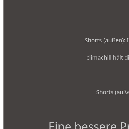
Shorts (außen): 
climachill hält 
Shorts (auß
Eine bessere P