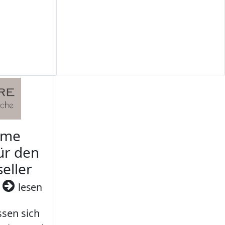
rme
ür den
seller
3
lesen
sen sich