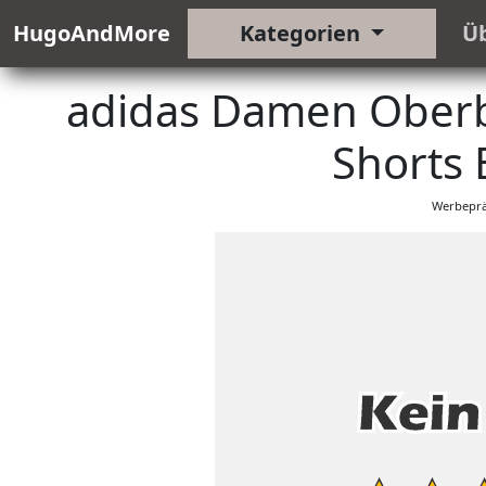
HugoAndMore
Kategorien
Ü
adidas Damen Oberbe
Shorts 
Werbeprä