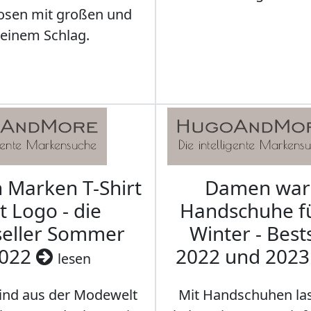
osen mit großen und
leinem Schlag.
Marken T-Shirt
Damen wa
t Logo - die
Handschuhe f
seller Sommer
Winter - Best
022
2022 und 202
lesen
sind aus der Modewelt
Mit Handschuhen las