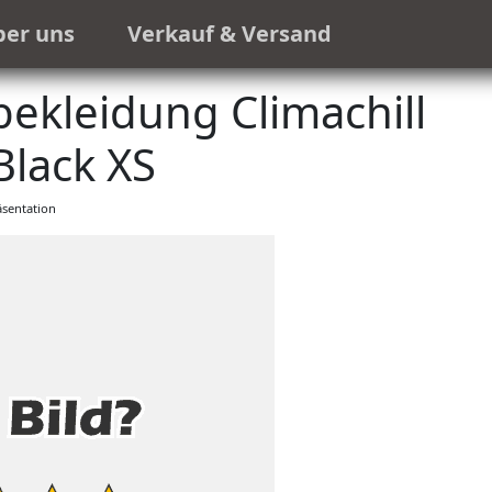
ber uns
Verkauf & Versand
kleidung Climachill
Black XS
sentation