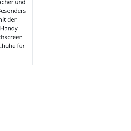
facher und
 Besonders
it den
 Handy
chscreen
chuhe für