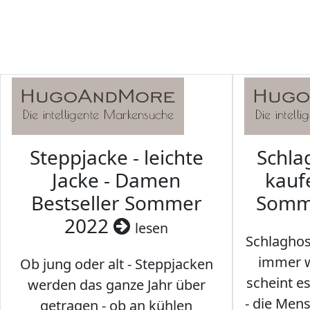
Steppjacke - leichte
Schl
Jacke - Damen
kaufe
Bestseller Sommer
Somm
2022
lesen
Schlaghos
immer w
Ob jung oder alt - Steppjacken
scheint e
werden das ganze Jahr über
- die Men
getragen - ob an kühlen