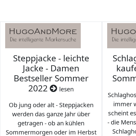
Steppjacke - leichte
Schl
Jacke - Damen
kaufe
Bestseller Sommer
Somm
2022
lesen
Schlaghos
immer w
Ob jung oder alt - Steppjacken
scheint e
werden das ganze Jahr über
- die Men
getragen - ob an kühlen
Schlagh
Sommermorgen oder im Herbst