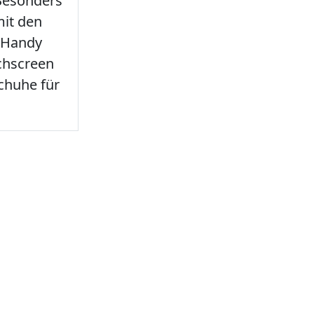
 Besonders
it den
 Handy
chscreen
chuhe für