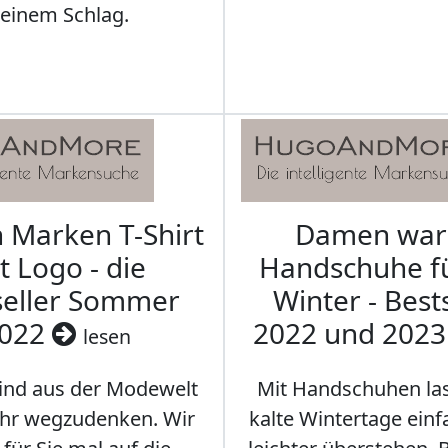
leinem Schlag.
Marken T-Shirt
Damen wa
t Logo - die
Handschuhe f
seller Sommer
Winter - Best
022
2022 und 202
lesen
sind aus der Modewelt
Mit Handschuhen las
hr wegzudenken. Wir
kalte Wintertage ein