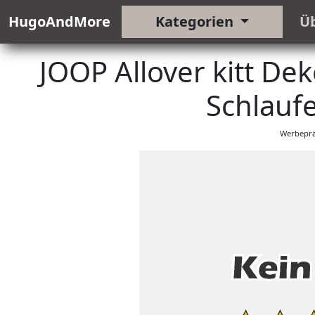
HugoAndMore
Kategorien
Ü
JOOP Allover kitt De
Schlaufe
Werbeprä