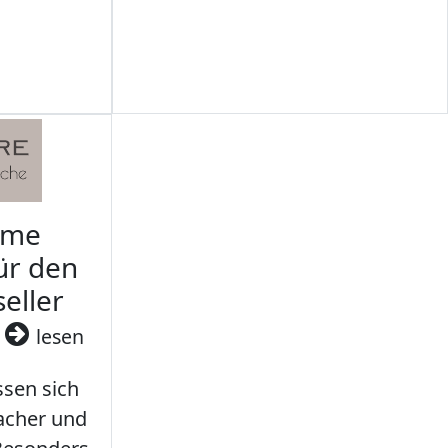
rme
ür den
seller
3
lesen
sen sich
facher und