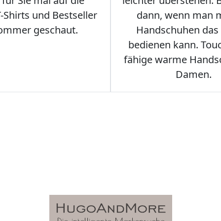
für Sie mal auf die
leichter überstehen.
Shirts und Bestseller
dann, wenn man m
ommer geschaut.
Handschuhen das
bedienen kann. Tou
fähige warme Hands
Damen.