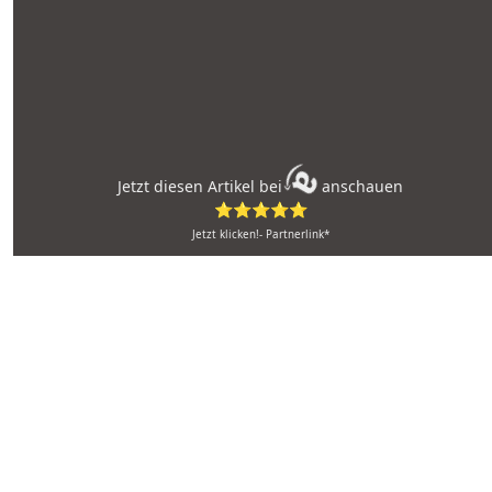
Jetzt diesen Artikel bei
anschauen
⭐⭐⭐⭐⭐
Jetzt klicken!- Partnerlink*