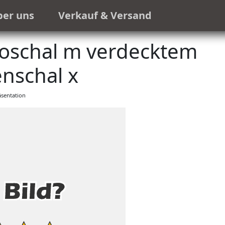
ber uns
Verkauf & Versand
koschal m verdecktem
nschal x
sentation