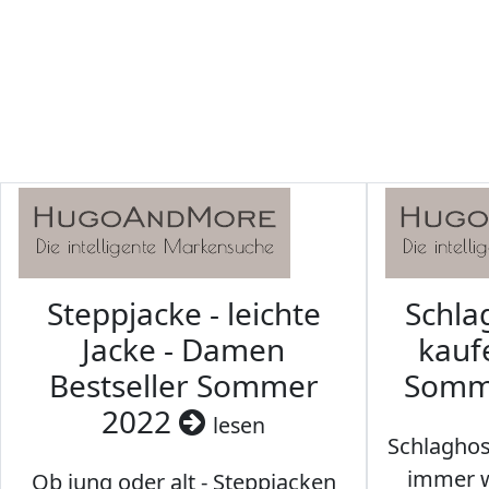
Steppjacke - leichte
Schl
Jacke - Damen
kaufe
Bestseller Sommer
Somm
2022
lesen
Schlaghos
immer w
Ob jung oder alt - Steppjacken