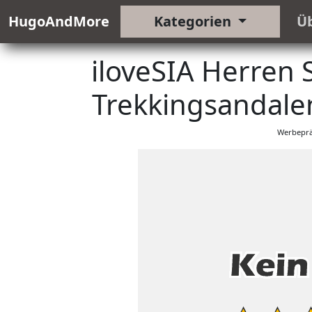
HugoAndMore
Kategorien
Ü
iloveSIA Herren
Trekkingsandalen
Werbeprä