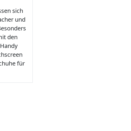
sen sich
facher und
 Besonders
it den
 Handy
chscreen
chuhe für