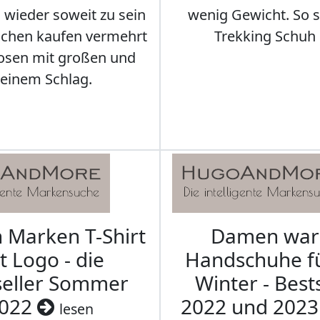
s wieder soweit zu sein
wenig Gewicht. So so
schen kaufen vermehrt
Trekking Schuh 
osen mit großen und
leinem Schlag.
Marken T-Shirt
Damen wa
t Logo - die
Handschuhe f
seller Sommer
Winter - Best
022
2022 und 202
lesen