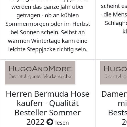
scheint e
werden das ganze Jahr über
- die Men
getragen - ob an kühlen
Schlagh
Sommermorgen oder im Herbst
k
bei Sonnen schein. Selbst an
warmen Wintertage kann eine
leichte Steppjacke richtig sein.
Herren Bermuda Hose
Damen 
kaufen - Qualität
mi
Besteller Sommer
Best
2022
2
lesen