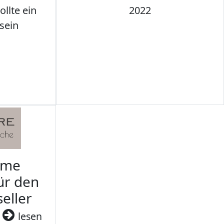
llte ein
2022
sein
rme
ür den
seller
3
lesen