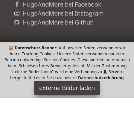
HugoAndMore bei Facebook
HugoAndMore bei Instagram
HugoAndMore bei Github
🍪
Datenschutz-Banner:
Auf unseren Seiten verwenden wir
keine Tracking Cookies. Unsere Seiten verwenden nur zum
Betrieb notwendige Session Cookies. Diese werden automatisch
beim Schließen Ihres Browser gelöscht. Mit der Zustimmung
"externe Bilder laden" wird eine Verbindung zu
Servern
hergestellt. Lesen Sie dazu unsere
Datenschutzerklärung
externe Bilder laden
Eichhorn
Spielzeug Eichhorn Constructor Bagger tlg Holz Konstrukt
Eichhorn
HugoAndMore ist Teilnehmer am Partnerprogramm der
EU
S.à r.l. Dieses Partnerprogramm wurde von
ins Leben
gerufen, um Links auf externe
Internetseiten platzieren zu