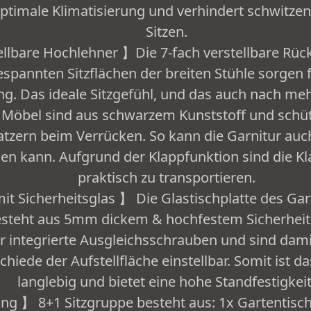
 optimale Klimatisierung und verhindert schwitze
Sitzen.
ellbare Hochlehner 】Die 7-fach verstellbare Rüc
pannten Sitzflächen der breiten Stühle sorgen f
g. Das ideale Sitzgefühl, und das auch nach me
Möbel sind aus schwarzem Kunststoff und schü
tzern beim Verrücken. So kann die Garnitur auc
den kann. Aufgrund der Klappfunktion sind die K
praktisch zu transportieren.
t Sicherheitsglas 】 Die Glastischplatte des Gart
besteht aus 5mm dickem & hochfestem Sicherheit
 integrierte Ausgleichsschrauben und sind damit
iede der Aufstellfläche einstellbar. Somit ist das
langlebig und bietet eine hohe Standfestigkeit
ng 】 8+1 Sitzgruppe besteht aus: 1x Gartentisc