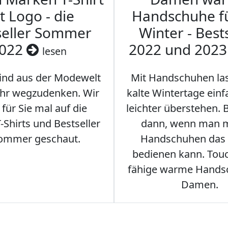
t Logo - die
Handschuhe f
seller Sommer
Winter - Best
022
2022 und 202
lesen
sind aus der Modewelt
Mit Handschuhen las
hr wegzudenken. Wir
kalte Wintertage ein
für Sie mal auf die
leichter überstehen.
Shirts und Bestseller
dann, wenn man m
ommer geschaut.
Handschuhen das
bedienen kann. Tou
fähige warme Hands
Damen.