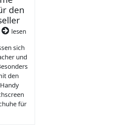
ür den
seller
3
lesen
sen sich
facher und
 Besonders
it den
 Handy
chscreen
chuhe für