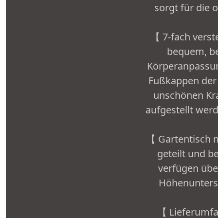
sorgt für die
【 7-fach verst
bequem, bes
Körperanpassun
Fußkappen der 
unschönen Kra
aufgestellt wer
【 Gartentisch mi
geteilt und 
verfügen über
Höhenuntersch
【 Lieferumfa