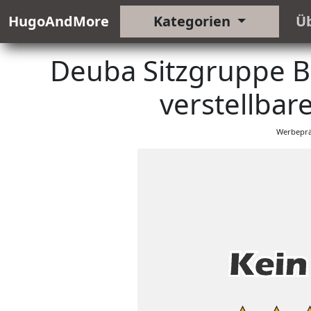
HugoAndMore
Kategorien
Ü
Deuba Sitzgruppe B
verstellbar
Werbeprä