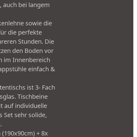
n, auch bei langem
kenlehne sowie die
ür die perfekte
hreren Stunden. Die
tzen den Boden vor
h im Innenbereich
lappstühle einfach &
entischs ist 3- Fach
sglas. Tischbeine
 auf individuelle
 Set sehr solide,
.
h (190x90cm) + 8x