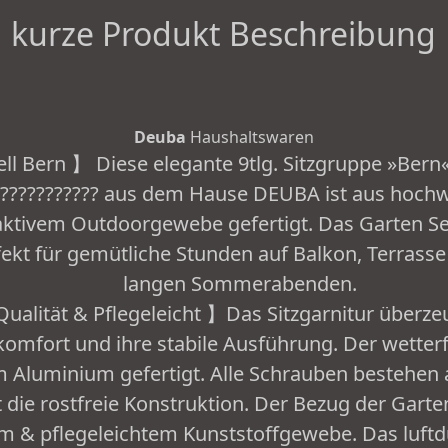
kurze Produkt Beschreibung
Deuba
Haushaltswaren
l Bern 】 Diese elegante 9tlg. Sitzgruppe »Bern
????????????? aus dem Hause DEUBA ist aus hoc
tivem Outdoorgewebe gefertigt. Das Garten Set b
fekt für gemütliche Stunden auf Balkon, Terrass
langen Sommerabenden.
ualität & Pflegeleicht 】Das Sitzgarnitur überz
komfort und ihre stabile Ausführung. Der wetter
 Aluminium gefertigt. Alle Schrauben bestehen 
 die rostfreie Konstruktion. Der Bezug der Garte
em & pflegeleichtem Kunststoffgewebe. Das luft