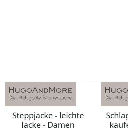
Steppjacke - leichte
Schl
Jacke - Damen
kaufe