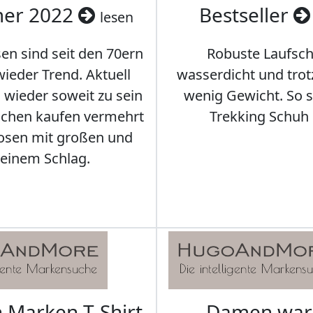
er 2022
Bestseller
lesen
en sind seit den 70ern
Robuste Laufsch
ieder Trend. Aktuell
wasserdicht und tro
s wieder soweit zu sein
wenig Gewicht. So so
schen kaufen vermehrt
Trekking Schuh 
osen mit großen und
leinem Schlag.
Marken T-Shirt
Damen wa