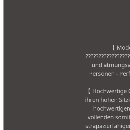
【 Model
???????????????
und atmungsak
Personen - Per
【 Hochwertige Q
ihren hohen Sitz
hochwertigem
vollenden somit
strapazierfähig