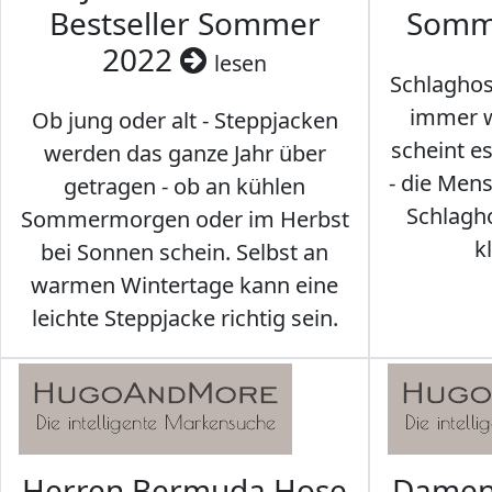
Bestseller Sommer
Somm
2022
lesen
Schlaghos
immer w
Ob jung oder alt - Steppjacken
scheint e
werden das ganze Jahr über
- die Men
getragen - ob an kühlen
Schlagh
Sommermorgen oder im Herbst
k
bei Sonnen schein. Selbst an
warmen Wintertage kann eine
leichte Steppjacke richtig sein.
Herren Bermuda Hose
Damen 