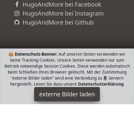
HugoAndMore bei Facebook
HugoAndMore bei Instagram
HugoAndMore bei Github
🍪
Datenschutz-Banner:
Auf unseren Seiten verwenden wir
keine Tracking Cookies. Unsere Seiten verwenden nur zum
Betrieb notwendige Session Cookies. Diese werden automatisch
beim Schließen Ihres Browser gelöscht. Mit der Zustimmung
"externe Bilder laden" wird eine Verbindung zu
Servern
hergestellt. Lesen Sie dazu unsere
Datenschutzerklärung
Fisher-Price
externe Bilder laden
Zubehör n für die unterschiedlichen Entwicklungsstufen Zwei
Musikeinstellungen und bunte tanzende Lichter Mehr als
Beschäftigungsmöglichkeiten und Spie Fisher-Price
HugoAndMore ist Teilnehmer am Partnerprogramm der
EU
S.à r.l. Dieses Partnerprogramm wurde von
ins Leben